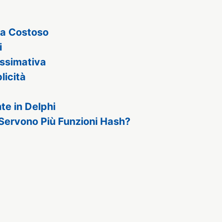
ta Costoso
i
ossimativa
licità
te in Delphi
 Servono Più Funzioni Hash?