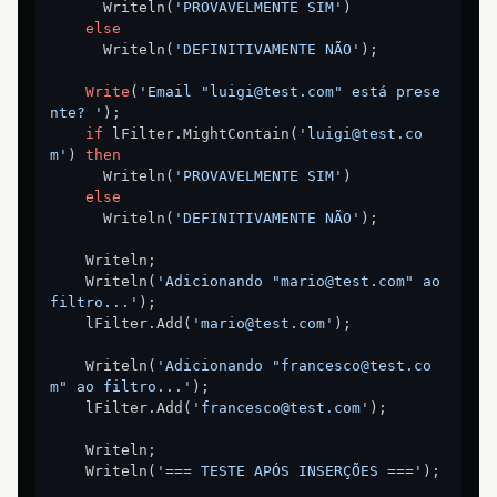
      Writeln(
'PROVAVELMENTE SIM'
)

else
      Writeln(
'DEFINITIVAMENTE NÃO'
);

Write
(
'Email "luigi@test.com" está prese
nte? '
);

if
 lFilter.MightContain(
'luigi@test.co
m'
) 
then
      Writeln(
'PROVAVELMENTE SIM'
)

else
      Writeln(
'DEFINITIVAMENTE NÃO'
);

    Writeln;

    Writeln(
'Adicionando "mario@test.com" ao 
filtro...'
);

    lFilter.Add(
'mario@test.com'
);

    Writeln(
'Adicionando "francesco@test.co
m" ao filtro...'
);

    lFilter.Add(
'francesco@test.com'
);

    Writeln;

    Writeln(
'=== TESTE APÓS INSERÇÕES ==='
);
