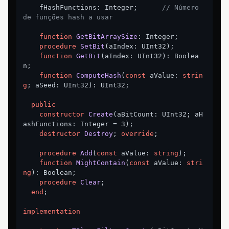
    fHashFunctions: Integer;      
// Número 
de funções hash a usar
function
GetBitArraySize
:
 Integer;

procedure
SetBit
(aIndex: UInt32)
;
function
GetBit
(aIndex: UInt32)
:
 Boolea
n;

function
ComputeHash
(
const
 aValue: 
strin
g
; aSeed: UInt32)
:
 UInt32;

public
constructor
Create
(aBitCount: UInt32; aH
ashFunctions: Integer = 3)
;
destructor
Destroy
;
override
;

procedure
Add
(
const
 aValue: 
string
)
;
function
MightContain
(
const
 aValue: 
stri
ng
)
:
 Boolean;

procedure
Clear
;
end
;

implementation