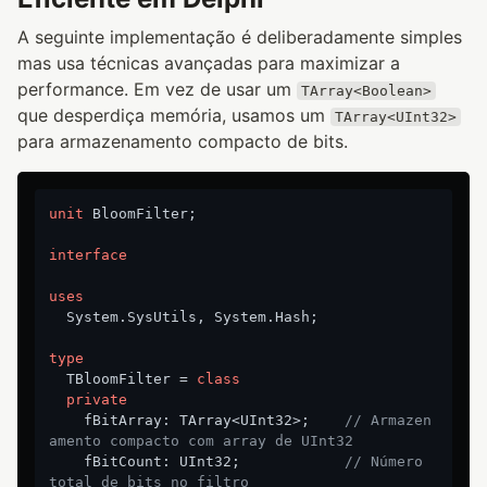
A seguinte implementação é deliberadamente simples
mas usa técnicas avançadas para maximizar a
performance. Em vez de usar um
TArray<Boolean>
que desperdiça memória, usamos um
TArray<UInt32>
para armazenamento compacto de bits.
unit
 BloomFilter;

interface
uses
  System.SysUtils, System.Hash;

type
  TBloomFilter = 
class
private
    fBitArray: TArray<UInt32>;    
// Armazen
amento compacto com array de UInt32
    fBitCount: UInt32;            
// Número 
total de bits no filtro