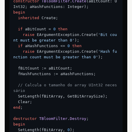
constructor
TBloomFilter
.
Create
(aBitCount: U
Int32; aHashFunctions: Integer)
;
begin
inherited
 Create;

if
 aBitCount = 
0
then
raise
 EArgumentException.Create(
'Bit cou
nt must be greater than 0'
);

if
 aHashFunctions <= 
0
then
raise
 EArgumentException.Create(
'Hash fu
nction count must be greater than 0'
);

  fBitCount := aBitCount;

  fHashFunctions := aHashFunctions;

// Calcula o tamanho do array UInt32 neces
sário
  SetLength(fBitArray, GetBitArraySize);

end
;

destructor
TBloomFilter
.
Destroy
;
begin
  SetLength(fBitArray, 
0
);
