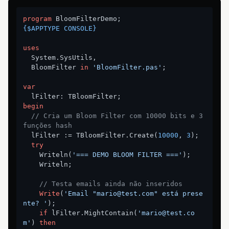
program
{$APPTYPE CONSOLE}
uses
  System.SysUtils,

  BloomFilter 
in
'BloomFilter.pas'
;

var
begin
// Cria um Bloom Filter com 10000 bits e 3 
funções hash
  lFilter := TBloomFilter.Create(
10000
, 
3
);

try
    Writeln(
'=== DEMO BLOOM FILTER ==='
);

    Writeln;

// Testa emails ainda não inseridos
Write
(
'Email "mario@test.com" está prese
nte? '
);

if
 lFilter.MightContain(
'mario@test.co
m'
) 
then