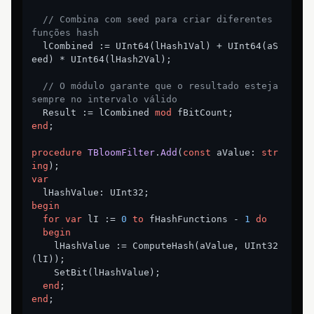
// Combina com seed para criar diferentes 
funções hash
  lCombined := UInt64(lHash1Val) + UInt64(aS
eed) * UInt64(lHash2Val);

// O módulo garante que o resultado esteja 
sempre no intervalo válido
  Result := lCombined 
mod
end
;

procedure
TBloomFilter
.
Add
(
const
 aValue: 
str
ing
)
;
var
begin
for
var
 lI := 
0
to
 fHashFunctions - 
1
do
begin
    lHashValue := ComputeHash(aValue, UInt32
(lI));

    SetBit(lHashValue);

end
end
;
