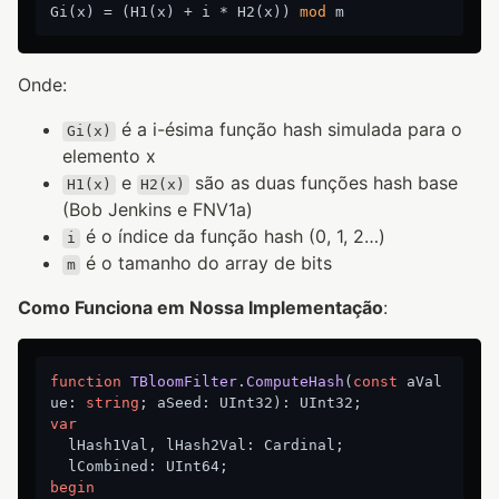
Gi(x) = (H1(x) + i * H2(x)) 
mod
Onde:
é a i-ésima função hash simulada para o
Gi(x)
elemento x
e
são as duas funções hash base
H1(x)
H2(x)
(Bob Jenkins e FNV1a)
é o índice da função hash (0, 1, 2…)
i
é o tamanho do array de bits
m
Como Funciona em Nossa Implementação
:
function
TBloomFilter
.
ComputeHash
(
const
 aVal
ue: 
string
; aSeed: UInt32)
:
var
  lHash1Val, lHash2Val: Cardinal;

begin