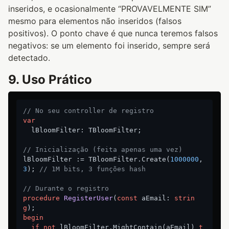
inseridos, e ocasionalmente “PROVAVELMENTE SIM”
mesmo para elementos não inseridos (falsos
positivos). O ponto chave é que nunca teremos falsos
negativos: se um elemento foi inserido, sempre será
detectado.
9. Uso Prático
// No seu controller de registro
var
  lBloomFilter: TBloomFilter;

// Inicialização (feita apenas uma vez)
lBloomFilter := TBloomFilter.Create(
1000000
, 
3
); 
// 1M bits, 3 funções hash
// Durante o registro
procedure
RegisterUser
(
const
 aEmail: 
strin
g
)
;
begin
if
not
 lBloomFilter.MightContain(aEmail) 
t