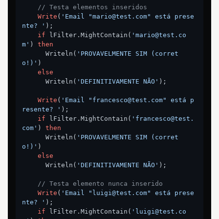
// Testa elementos inseridos
Write
(
'Email "mario@test.com" está prese
nte? '
);

if
 lFilter.MightContain(
'mario@test.co
m'
) 
then
      Writeln(
'PROVAVELMENTE SIM (corret
o!)'
)

else
      Writeln(
'DEFINITIVAMENTE NÃO'
);

Write
(
'Email "francesco@test.com" está p
resente? '
);

if
 lFilter.MightContain(
'francesco@test.
com'
) 
then
      Writeln(
'PROVAVELMENTE SIM (corret
o!)'
)

else
      Writeln(
'DEFINITIVAMENTE NÃO'
);

// Testa elemento nunca inserido
Write
(
'Email "luigi@test.com" está prese
nte? '
);

if
 lFilter.MightContain(
'luigi@test.co