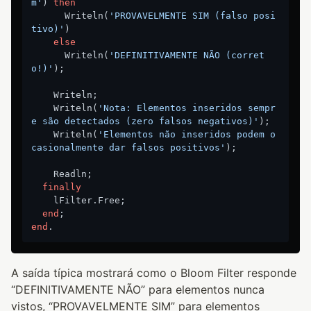
m'
) 
then
      Writeln(
'PROVAVELMENTE SIM (falso posi
tivo)'
)

else
      Writeln(
'DEFINITIVAMENTE NÃO (corret
o!)'
);

    Writeln;

    Writeln(
'Nota: Elementos inseridos sempr
e são detectados (zero falsos negativos)'
);

    Writeln(
'Elementos não inseridos podem o
casionalmente dar falsos positivos'
);

    Readln;

finally
    lFilter.Free;

end
end
A saída típica mostrará como o Bloom Filter responde
“DEFINITIVAMENTE NÃO” para elementos nunca
vistos, “PROVAVELMENTE SIM” para elementos