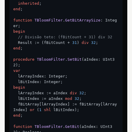
inherited
end
;

function
TBloomFilter
.
GetBitArraySize
:
 Integ
begin
// Divisão teto: (fBitCount + 31) div 32
  Result := (fBitCount + 
31
) 
div
32
end
;

procedure
TBloomFilter
.
SetBit
(aIndex: UInt3
2)
;
var
  lArrayIndex: Integer;

begin
  lArrayIndex := aIndex 
div
32
;

  lBitIndex := aIndex 
mod
32
;

  fBitArray[lArrayIndex] := fBitArray[lArray
Index] 
or
 (
1
shl
end
;

function
TBloomFilter
.
GetBit
(aIndex: UInt3