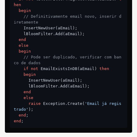
hen
begin
// Definitivamente email novo, inserir d
iretamente
    InsertNewUser(aEmail);

    lBloomFilter.Add(aEmail);

end
else
begin
// Pode ser duplicado, verificar com ban
co de dados
if
not
 EmailExistsInDB(aEmail) 
then
begin
      InsertNewUser(aEmail);

      lBloomFilter.Add(aEmail);

end
else
raise
 Exception.Create(
'Email já regis
trado'
);

end
end