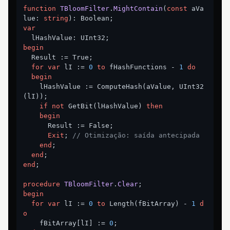
function
TBloomFilter
.
MightContain
(
const
 aVa
lue: 
string
)
:
var
begin
  Result := True;

for
var
 lI := 
0
to
 fHashFunctions - 
1
do
begin
    lHashValue := ComputeHash(aValue, UInt32
(lI));

if
not
 GetBit(lHashValue) 
then
begin
      Result := False;

Exit
; 
// Otimização: saída antecipada
end
;

end
end
;

procedure
TBloomFilter
.
Clear
;
begin
for
var
 lI := 
0
to
 Length(fBitArray) - 
1
d
o
    fBitArray[lI] := 
0