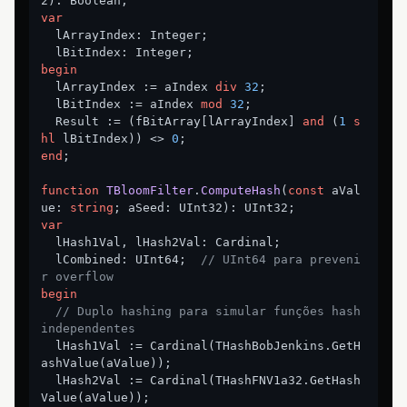
2)
:
var
  lArrayIndex: Integer;

begin
  lArrayIndex := aIndex 
div
32
;

  lBitIndex := aIndex 
mod
32
;

  Result := (fBitArray[lArrayIndex] 
and
 (
1
s
hl
 lBitIndex)) <> 
0
end
;

function
TBloomFilter
.
ComputeHash
(
const
 aVal
ue: 
string
; aSeed: UInt32)
:
var
  lHash1Val, lHash2Val: Cardinal;

  lCombined: UInt64;  
// UInt64 para preveni
r overflow
begin
// Duplo hashing para simular funções hash 
independentes
  lHash1Val := Cardinal(THashBobJenkins.GetH
ashValue(aValue));

  lHash2Val := Cardinal(THashFNV1a32.GetHash
Value(aValue));
