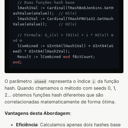
// Duas funções hash base
  lHash1Val := Cardinal(THashBobJenkins.GetH
ashValue(aValue));  
// H1(x)
  lHash2Val := Cardinal(THashFNV1a32.GetHash
Value(aValue));     
// H2(x)
// Fórmula: G_i(x) = (H1(x) + i * H2(x)) m
od m
  lCombined := UInt64(lHash1Val) + UInt64(aS
eed) * UInt64(lHash2Val);

  Result := lCombined 
mod
end
O parâmetro
representa o índice
da função
aSeed
i
hash. Quando chamamos o método com seeds 0, 1,
2… obtemos funções hash diferentes que são
correlacionadas matematicamente de forma ótima.
Vantagens desta Abordagem
:
Eficiência
: Calculamos apenas dois hashes base