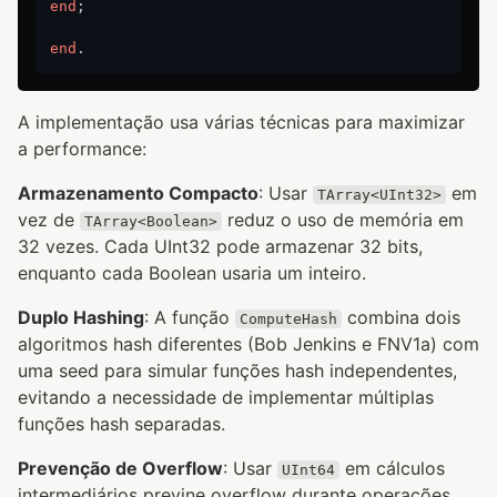
end
;

end
A implementação usa várias técnicas para maximizar
a performance:
Armazenamento Compacto
: Usar
em
TArray<UInt32>
vez de
reduz o uso de memória em
TArray<Boolean>
32 vezes. Cada UInt32 pode armazenar 32 bits,
enquanto cada Boolean usaria um inteiro.
Duplo Hashing
: A função
combina dois
ComputeHash
algoritmos hash diferentes (Bob Jenkins e FNV1a) com
uma seed para simular funções hash independentes,
evitando a necessidade de implementar múltiplas
funções hash separadas.
Prevenção de Overflow
: Usar
em cálculos
UInt64
intermediários previne overflow durante operações