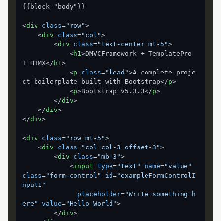
{{block "body"}}

<
div
class
=
"row"
>
<
div
class
=
"col"
>
<
div
class
=
"text-center mt-5"
>
<
h1
>
DMVCFramework + TemplatePro 
+ HTMX
</
h1
>
<
p
class
=
"lead"
>
A complete proje
ct boilerplate built with Bootstrap
</
p
>
<
p
>
Bootstrap v5.3.3
</
p
>
</
div
>
</
div
>
</
div
>
<
div
class
=
"row mt-5"
>
<
div
class
=
"col col-3 offset-3"
>
<
div
class
=
"mb-3"
>
<
input
type
=
"text"
name
=
"value"
class
=
"form-control"
id
=
"exampleFormControlI
nput1"
placeholder
=
"Write something h
ere"
value
=
"Hello World"
>
</
div
>