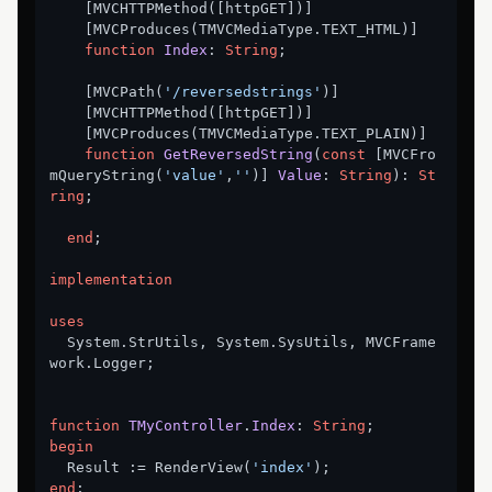
    [MVCHTTPMethod([httpGET])]

    [MVCProduces(TMVCMediaType.TEXT_HTML)]

function
Index
:
String
;

    [MVCPath(
'/reversedstrings'
)]

    [MVCHTTPMethod([httpGET])]

    [MVCProduces(TMVCMediaType.TEXT_PLAIN)]

function
GetReversedString
(
const
 [MVCFro
mQueryString(
'value'
,
''
)
] 
Value
:
String
): 
St
ring
;

end
;

implementation
uses
  System.StrUtils, System.SysUtils, MVCFrame
work.Logger;

function
TMyController
.
Index
:
String
begin
  Result := RenderView(
'index'
end
;
