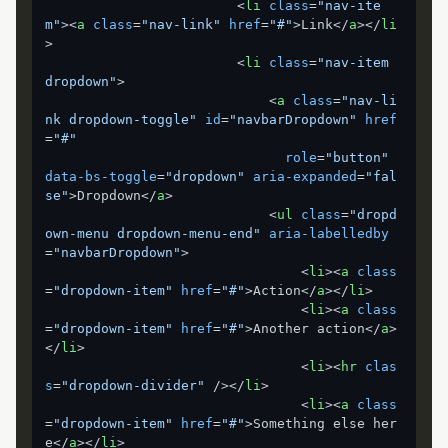
<
li
class
=
"nav-ite
m"
>
<
a
class
=
"nav-link"
href
=
"#"
>
Link
</
a
>
</
li
>
<
li
class
=
"nav-item 
dropdown"
>
<
a
class
=
"nav-li
nk dropdown-toggle"
id
=
"navbarDropdown"
href
=
"#"
role
=
"button"
data-bs-toggle
=
"dropdown"
aria-expanded
=
"fal
se"
>
Dropdown
</
a
>
<
ul
class
=
"dropd
own-menu dropdown-menu-end"
aria-labelledby
=
"navbarDropdown"
>
<
li
>
<
a
class
=
"dropdown-item"
href
=
"#"
>
Action
</
a
>
</
li
>
<
li
>
<
a
class
=
"dropdown-item"
href
=
"#"
>
Another action
</
a
>
</
li
>
<
li
>
<
hr
clas
s
=
"dropdown-divider"
 />
</
li
>
<
li
>
<
a
class
=
"dropdown-item"
href
=
"#"
>
Something else her
e
</
a
>
</
li
>