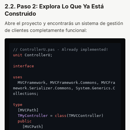
2.2. Paso 2: Explora Lo Que Ya Está
Construido
Abre el proyecto y encontrarás un sistema de gestión
de clientes completamente funcional:
// ControllerU.pas - Already implemented!
unit
 ControllerU;

interface
uses
  MVCFramework, MVCFramework.Commons, MVCFra
mework.Serializer.Commons, System.Generics.C
ollections;

type
  [MVCPath]

TMyController
 = 
class
(TMVCController)

public
    [MVCPath]
