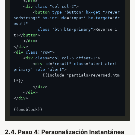
</
div
>
<
div
class
=
"col col-2"
>
<
button
type
=
"button"
hx-get
=
"/rever
sedstrings"
hx-include
=
'input'
hx-target
=
"#r
esult"
class
=
"btn btn-primary"
>
Reverse i
t!
</
button
>
</
div
>
</
div
>
<
div
class
=
"row"
>
<
div
class
=
"col col-5 offset-3"
>
<
div
id
=
"result"
class
=
"alert alert-
primary"
role
=
"alert"
>
            {{include "partials/reversed.htm
l"}}

</
div
>
</
div
>
</
div
>
2.4. Paso 4: Personalización Instantánea