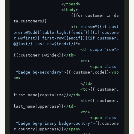
</
thead
>
<
tbody
>
                        {{for customer in da
ta.customers}}

<
tr
class
=
"{{if cust
omer.@@odd}}table-light{{endif}}{{if custome
r.@@first}} first-row{{endif}}{{if customer.
@@last}} last-row{{endif}}"
>
<
th
scope
=
"row"
>
{{:customer.@@index}}
</
th
>
<
td
>
<
span
class
=
"badge bg-secondary"
>
{{:customer.code}}
</
sp
an
>
</
td
>
<
td
>
{{:customer.
first_name|capitalize}}
</
td
>
<
td
>
{{:customer.
last_name|uppercase}}
</
td
>
<
td
>
<
span
class
=
"badge bg-primary badge-country"
>
{{:custome
r.country|uppercase}}
</
span
>