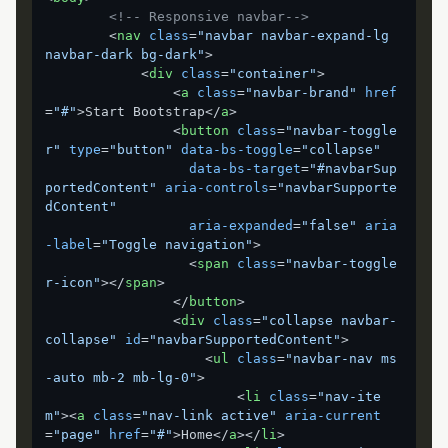
<!-- Responsive navbar-->
<
nav
class
=
"navbar navbar-expand-lg 
navbar-dark bg-dark"
>
<
div
class
=
"container"
>
<
a
class
=
"navbar-brand"
href
=
"#"
>
Start Bootstrap
</
a
>
<
button
class
=
"navbar-toggle
r"
type
=
"button"
data-bs-toggle
=
"collapse"
data-bs-target
=
"#navbarSup
portedContent"
aria-controls
=
"navbarSupporte
dContent"
aria-expanded
=
"false"
aria
-label
=
"Toggle navigation"
>
<
span
class
=
"navbar-toggle
r-icon"
>
</
span
>
</
button
>
<
div
class
=
"collapse navbar-
collapse"
id
=
"navbarSupportedContent"
>
<
ul
class
=
"navbar-nav ms
-auto mb-2 mb-lg-0"
>
<
li
class
=
"nav-ite
m"
>
<
a
class
=
"nav-link active"
aria-current
=
"page"
href
=
"#"
>
Home
</
a
>
</
li
>