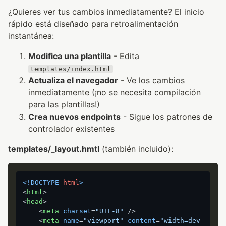
¿Quieres ver tus cambios inmediatamente? El inicio
rápido está diseñado para retroalimentación
instantánea:
Modifica una plantilla
- Edita
templates/index.html
Actualiza el navegador
- Ve los cambios
inmediatamente (¡no se necesita compilación
para las plantillas!)
Crea nuevos endpoints
- Sigue los patrones de
controlador existentes
templates/_layout.hmtl
(también incluido):
<!DOCTYPE 
html
>
<
html
>
<
head
>
<
meta
charset
=
"UTF-8"
 />
<
meta
name
=
"viewport"
content
=
"width=dev