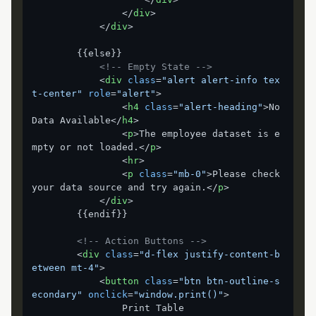
</
div
>
</
div
>
        {{else}}

<!-- Empty State -->
<
div
class
=
"alert alert-info tex
t-center"
role
=
"alert"
>
<
h4
class
=
"alert-heading"
>
No 
Data Available
</
h4
>
<
p
>
The employee dataset is e
mpty or not loaded.
</
p
>
<
hr
>
<
p
class
=
"mb-0"
>
Please check 
your data source and try again.
</
p
>
</
div
>
        {{endif}}

<!-- Action Buttons -->
<
div
class
=
"d-flex justify-content-b
etween mt-4"
>
<
button
class
=
"btn btn-outline-s
econdary"
onclick
=
"window.print()"
>
                Print Table
