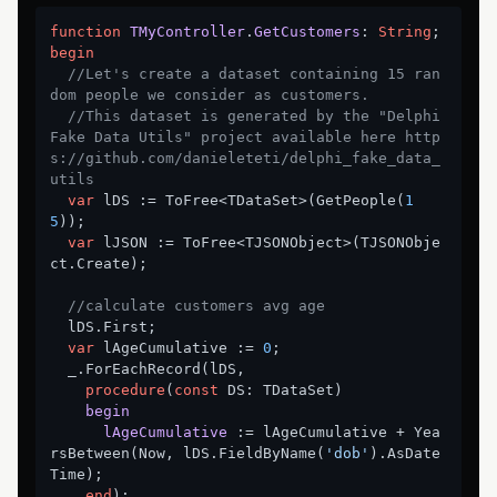
function
TMyController
.
GetCustomers
:
String
begin
//Let's create a dataset containing 15 ran
dom people we consider as customers.
//This dataset is generated by the "Delphi 
Fake Data Utils" project available here http
s://github.com/danieleteti/delphi_fake_data_
utils
var
 lDS := ToFree<TDataSet>(GetPeople(
1
5
));

var
 lJSON := ToFree<TJSONObject>(TJSONObje
ct.Create);

//calculate customers avg age
  lDS.First;

var
 lAgeCumulative := 
0
;

  _.ForEachRecord(lDS,

procedure
(
const
 DS: TDataSet)
begin
lAgeCumulative
 :
= lAgeCumulative + Yea
rsBetween(Now, lDS.FieldByName(
'dob'
).AsDate
Time);

end
);
