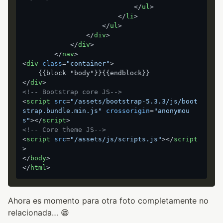
</
ul
>
</
li
>
</
ul
>
</
div
>
</
div
>
</
nav
>
<
div
class
=
"container"
>
</
div
>
<!-- Bootstrap core JS-->
<
script
src
=
"/assets/bootstrap-5.3.3/js/boot
strap.bundle.min.js"
crossorigin
=
"anonymou
s"
>
</
script
>
<!-- Core theme JS-->
<
script
src
=
"/assets/js/scripts.js"
>
</
script
>
</
body
>
</
html
>
Ahora es momento para otra foto completamente no
relacionada… 😁