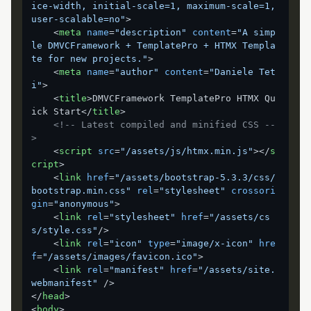
ice-width, initial-scale=1, maximum-scale=1, 
user-scalable=no"
>
<
meta
name
=
"description"
content
=
"A simp
le DMVCFramework + TemplatePro + HTMX Templa
te for new projects."
>
<
meta
name
=
"author"
content
=
"Daniele Tet
i"
>
<
title
>
DMVCFramework TemplatePro HTMX Qu
ick Start
</
title
>
<!-- Latest compiled and minified CSS --
>
<
script
src
=
"/assets/js/htmx.min.js"
>
</
s
cript
>
<
link
href
=
"/assets/bootstrap-5.3.3/css/
bootstrap.min.css"
rel
=
"stylesheet"
crossori
gin
=
"anonymous"
>
<
link
rel
=
"stylesheet"
href
=
"/assets/cs
s/style.css"
/>
<
link
rel
=
"icon"
type
=
"image/x-icon"
hre
f
=
"/assets/images/favicon.ico"
>
<
link
rel
=
"manifest"
href
=
"/assets/site.
webmanifest"
 />
</
head
>
<
body
>