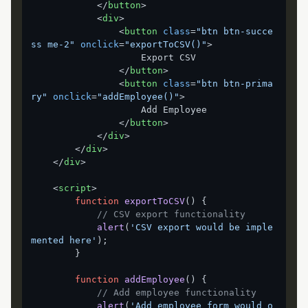
</
button
>
<
div
>
<
button
class
=
"btn btn-succe
ss me-2"
onclick
=
"exportToCSV()"
>
                    Export CSV

</
button
>
<
button
class
=
"btn btn-prima
ry"
onclick
=
"addEmployee()"
>
                    Add Employee

</
button
>
</
div
>
</
div
>
</
div
>
<
script
>
function
exportToCSV
(
) {

// CSV export functionality
alert
(
'CSV export would be imple
mented here'
);

        }

function
addEmployee
(
) {

// Add employee functionality
alert
(
'Add employee form would o