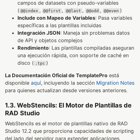
campos de datasets con pseudo-variables
(
,
,
,
,
)
@@index
@@first
@@last
@@odd
@@even
Include con Mapeo de Variables
: Pasa variables
específicas a las plantillas incluidas
Integración JSON
: Maneja sin problemas datos
de API y objetos complejos
Rendimiento
: Las plantillas compiladas aseguran
una ejecución rápida, con soporte de caché en
disco (
)
.tpc
La Documentación Oficial de TemplatePro
está
disponible
aquí
, incluyendo la sección
Migration Notes
para quienes actualizan desde versiones anteriores.
1.3. WebStencils: El Motor de Plantillas de
RAD Studio
WebStencils es el motor de plantillas nativo de RAD
Studio 12.2 que proporciona capacidades de scripting
del lado del servidor para extender aplicaciones