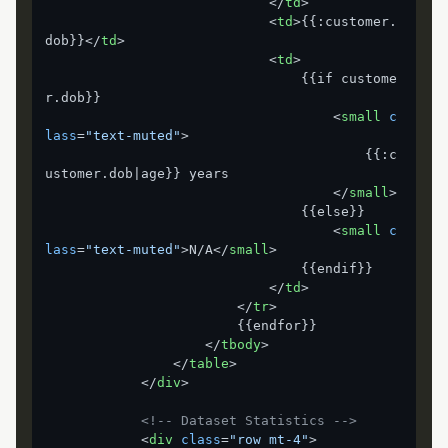
</
td
>
<
td
>
{{:customer.
dob}}
</
td
>
<
td
>
                                {{if custome
r.dob}}

<
small
c
lass
=
"text-muted"
>
                                        {{:c
ustomer.dob|age}} years

</
small
>
                                {{else}}

<
small
c
lass
=
"text-muted"
>
N/A
</
small
>
                                {{endif}}

</
td
>
</
tr
>
                        {{endfor}}

</
tbody
>
</
table
>
</
div
>
<!-- Dataset Statistics -->
<
div
class
=
"row mt-4"
>