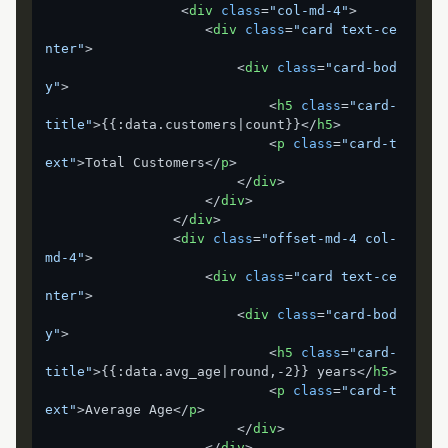
<
div
class
=
"col-md-4"
>
<
div
class
=
"card text-ce
nter"
>
<
div
class
=
"card-bod
y"
>
<
h5
class
=
"card-
title"
>
{{:data.customers|count}}
</
h5
>
<
p
class
=
"card-t
ext"
>
Total Customers
</
p
>
</
div
>
</
div
>
</
div
>
<
div
class
=
"offset-md-4 col-
md-4"
>
<
div
class
=
"card text-ce
nter"
>
<
div
class
=
"card-bod
y"
>
<
h5
class
=
"card-
title"
>
{{:data.avg_age|round,-2}} years
</
h5
>
<
p
class
=
"card-t
ext"
>
Average Age
</
p
>
</
div
>
</
div
>