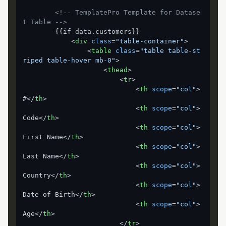
<!-- TemplatePro Template for Datase
t Table -->
        {{if data.customers}}

<
div
class
=
"table-container"
>
<
table
class
=
"table table-st
riped table-hover mb-0"
>
<
thead
>
<
tr
>
<
th
scope
=
"col"
>
#
</
th
>
<
th
scope
=
"col"
>
Code
</
th
>
<
th
scope
=
"col"
>
First Name
</
th
>
<
th
scope
=
"col"
>
Last Name
</
th
>
<
th
scope
=
"col"
>
Country
</
th
>
<
th
scope
=
"col"
>
Date of Birth
</
th
>
<
th
scope
=
"col"
>
Age
</
th
>
</
tr
>