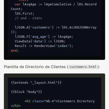
var
 lAvgAge := lAgeCumulative / lDS.Record
Count;

  lDS.First;

// end - stats
  lJSON.A[
'customers'
] := lDS.AsJDOJSONArray
();

  lJSON.F[
'avg_age'
] := lAvgAge;

  ViewData[
'data'
] := lJSON;

  Result := RenderView(
'index'
end
Plantilla de Directorio de Clientes (
):
customers.html
{{extends "_layout.html"}}

{{block "body"}}

<
h2
class
=
"mb-4"
>
Customers Directory
</
h2
>