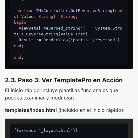
function
TMyController
.
GetReversedString
(
con
st
 Value: 
String
)
:
String
begin
  ViewData[
'reversed_string'
] := System.StrU
tils.ReverseString(Value.Trim);

  Result := RenderView(
'partials/reversed'
end
;

end
2.3. Paso 3: Ver TemplatePro en Acción
El inicio rápido incluye plantillas funcionales que
puedes examinar y modificar:
templates/index.html
(incluido en el inicio rápido):
{{extends "_layout.html"}}
