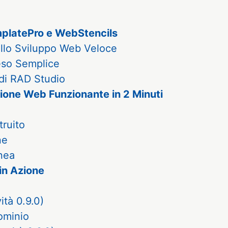
mplatePro e WebStencils
llo Sviluppo Web Veloce
eso Semplice
 di RAD Studio
zione Web Funzionante in 2 Minuti
truito
ne
anea
in Azione
ità 0.9.0)
Dominio