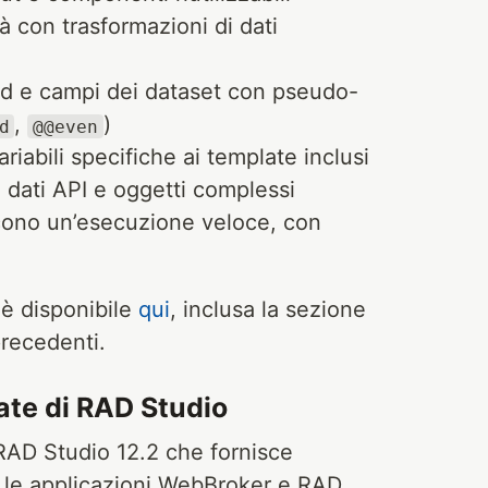
tà con trasformazioni di dati
ord e campi dei dataset con pseudo-
,
)
d
@@even
ariabili specifiche ai template inclusi
o dati API e oggetti complessi
scono un’esecuzione veloce, con
è disponibile
qui
, inclusa la sezione
precedenti.
late di RAD Studio
 RAD Studio 12.2 che fornisce
re le applicazioni WebBroker e RAD