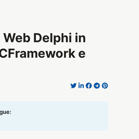
 Web Delphi in
VCFramework e
ngue: