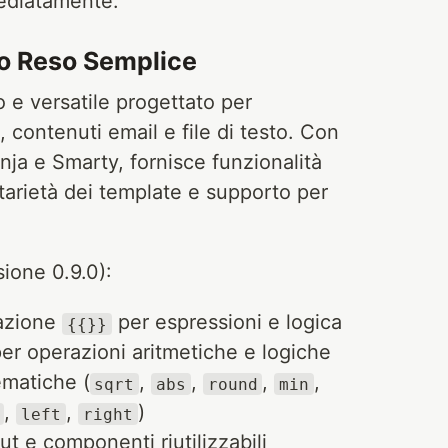
mediatamente.
o Reso Semplice
e versatile progettato per
contenuti email e file di testo. Con
inja e Smarty, fornisce funzionalità
ditarietà dei template e supporto per
sione 0.9.0):
tazione
per espressioni e logica
{{}}
er operazioni aritmetiche e logiche
ematiche (
,
,
,
,
sqrt
abs
round
min
,
,
)
left
right
out e componenti riutilizzabili