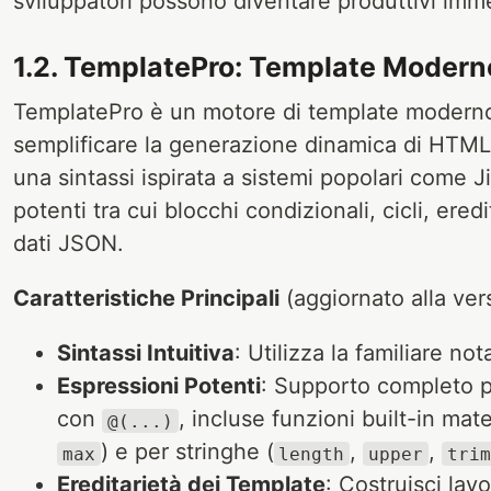
sviluppatori possono diventare produttivi im
1.2. TemplatePro: Template Modern
TemplatePro è un motore di template moderno 
semplificare la generazione dinamica di HTML, 
una sintassi ispirata a sistemi popolari come J
potenti tra cui blocchi condizionali, cicli, ere
dati JSON.
Caratteristiche Principali
(aggiornato alla ver
Sintassi Intuitiva
: Utilizza la familiare no
Espressioni Potenti
: Supporto completo p
con
, incluse funzioni built-in mat
@(...)
) e per stringhe (
,
,
max
length
upper
trim
Ereditarietà dei Template
: Costruisci lay