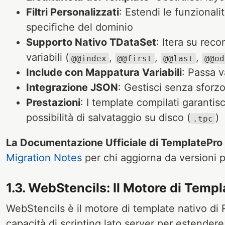
Filtri Personalizzati
: Estendi le funzionali
specifiche del dominio
Supporto Nativo TDataSet
: Itera su rec
variabili (
,
,
,
@@index
@@first
@@last
@@od
Include con Mappatura Variabili
: Passa v
Integrazione JSON
: Gestisci senza sforz
Prestazioni
: I template compilati garanti
possibilità di salvataggio su disco (
)
.tpc
La Documentazione Ufficiale di TemplatePro
Migration Notes
per chi aggiorna da versioni 
1.3. WebStencils: Il Motore di Temp
WebStencils è il motore di template nativo di
capacità di scripting lato server per estende