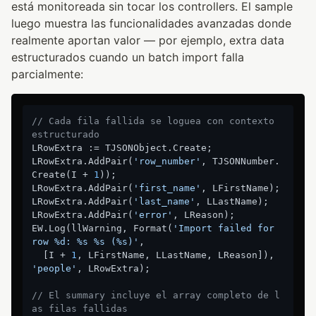
está monitoreada sin tocar los controllers. El sample
luego muestra las funcionalidades avanzadas donde
realmente aportan valor — por ejemplo, extra data
estructurados cuando un batch import falla
parcialmente:
// Cada fila fallida se loguea con contexto 
estructurado
LRowExtra := TJSONObject.Create;

LRowExtra.AddPair(
'row_number'
, TJSONNumber.
Create(I + 
1
));

LRowExtra.AddPair(
'first_name'
, LFirstName);

LRowExtra.AddPair(
'last_name'
, LLastName);

LRowExtra.AddPair(
'error'
, LReason);

EW.Log(llWarning, Format(
'Import failed for 
row %d: %s %s (%s)'
,

  [I + 
1
, LFirstName, LLastName, LReason]), 
'people'
, LRowExtra);

// El summary incluye el array completo de l
as filas fallidas