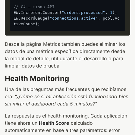
// C# — misma API
EW.IncrementCounter(
"orders.processed"
, 
1
);

EW.RecordGauge(
"connections.active"
, pool.Ac
Desde la página Metrics también puedes eliminar los
datos de una métrica específica directamente desde
la modal de detalle, útil durante el desarrollo o para
limpiar datos de prueba.
Health Monitoring
Una de las preguntas más frecuentes que recibíamos
era:
"¿Cómo sé si mi aplicación está funcionando bien
sin mirar el dashboard cada 5 minutos?"
La respuesta es el health monitoring. Cada aplicación
tiene ahora un
Health Score
calculado
automáticamente en base a tres parámetros: error