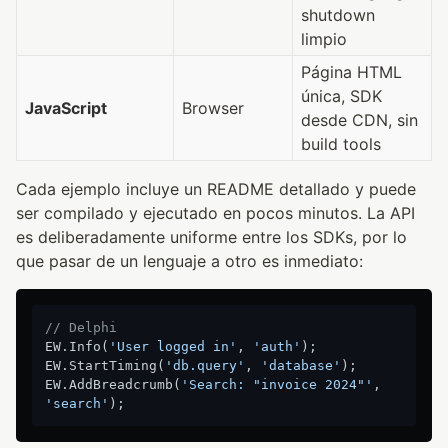
shutdown
limpio
Página HTML
única, SDK
JavaScript
Browser
desde CDN, sin
build tools
Cada ejemplo incluye un README detallado y puede
ser compilado y ejecutado en pocos minutos. La API
es deliberadamente uniforme entre los SDKs, por lo
que pasar de un lenguaje a otro es inmediato:
// Delphi
EW.Info(
'User logged in'
, 
'auth'
);

EW.StartTiming(
'db.query'
, 
'database'
);

EW.AddBreadcrumb(
'Search: "invoice 2024"'
, 
'search'