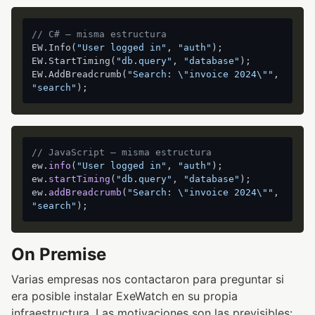
// C# — misma estructura
EW.Info(
"User logged in"
, 
"auth"
);

EW.StartTiming(
"db.query"
, 
"database"
);

EW.AddBreadcrumb(
"Search: \"invoice 2024\""
, 
"search"
// JavaScript — misma estructura
ew.
info
(
"User logged in"
, 
"auth"
);

ew.
startTiming
(
"db.query"
, 
"database"
);

ew.
addBreadcrumb
(
"Search: \"invoice 2024\""
, 
"search"
On Premise
Varias empresas nos contactaron para preguntar si
era posible instalar ExeWatch en su propia
infraestructura. Las motivaciones son las previsibles: