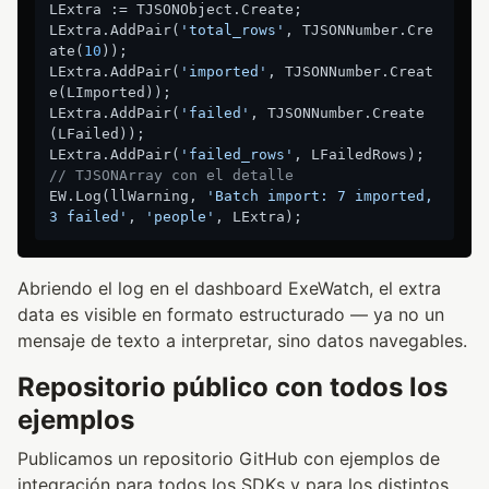
LExtra := TJSONObject.Create;

LExtra.AddPair(
'total_rows'
, TJSONNumber.Cre
ate(
10
));

LExtra.AddPair(
'imported'
, TJSONNumber.Creat
e(LImported));

LExtra.AddPair(
'failed'
, TJSONNumber.Create
(LFailed));

LExtra.AddPair(
'failed_rows'
, LFailedRows);  
// TJSONArray con el detalle
EW.Log(llWarning, 
'Batch import: 7 imported, 
3 failed'
, 
'people'
Abriendo el log en el dashboard ExeWatch, el extra
data es visible en formato estructurado — ya no un
mensaje de texto a interpretar, sino datos navegables.
Repositorio público con todos los
ejemplos
Publicamos un repositorio GitHub con ejemplos de
integración para todos los SDKs y para los distintos