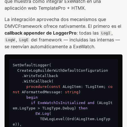
que muestra cómo integrar ExeWatch en una
aplicación web TemplatePro + HTMX.
La integración aprovecha dos mecanismos que
DMVCFramework ofrece nativamente. El primero es el
callback appender de LoggerPro
: todas las
,
LogI
,
del framework — incluidas las internas —
LogW
LogE
se reenvían automáticamente a ExeWatch.
SetDefaultLogger(

  CreateLogBuilderWithDefaultConfiguration

    .WriteToCallback

    .WithCallback(

procedure
(
const
 ALogItem: TLogItem; 
co
nst
 AFormattedMessage: 
string
)
begin
if
ExeWatchIsInitialized
and
(ALogIt
em.LogType > TLogType.Debug)
then
EW
.
Log
(

            TEWLogLevel(Ord(ALogItem.LogTyp
e)
),
