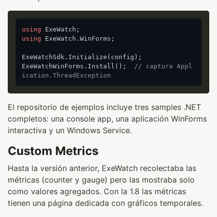
using
using
 ExeWatch.WinForms;

ExeWatchSdk.Initialize(config);

ExeWatchWinForms.Install();  
// captura Appl
ication.ThreadException
El repositorio de ejemplos incluye tres samples .NET
completos: una console app, una aplicación WinForms
interactiva y un Windows Service.
Custom Metrics
Hasta la versión anterior, ExeWatch recolectaba las
métricas (counter y gauge) pero las mostraba solo
como valores agregados. Con la 1.8 las métricas
tienen una página dedicada con gráficos temporales.