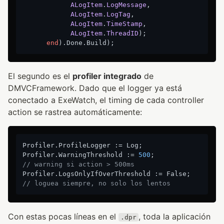
ALogItem
.
LogMessage
,

ALogItem
.
LogTag
,

ALogItem
.
TimeStamp
,

ALogItem
.
ThreadID
);
end
El segundo es el
profiler integrado
de
DMVCFramework. Dado que el logger ya está
conectado a ExeWatch, el timing de cada controller
action se rastrea automáticamente:
Profiler.ProfileLogger := Log;

Profiler.WarningThreshold := 
500
;           
// warning si action > 500ms
Profiler.LogsOnlyIfOverThreshold := False;  
// loguea siempre, no solo los lentos
Con estas pocas líneas en el
, toda la aplicación
.dpr