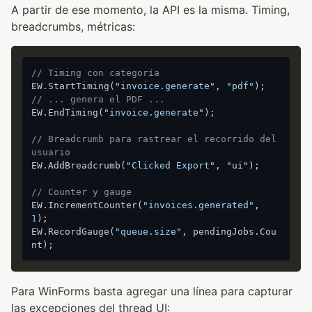
A partir de ese momento, la API es la misma. Timing,
breadcrumbs, métricas:
// Timing con categoría
EW.StartTiming(
"invoice.generate"
, 
"pdf"
// ... genera el PDF ...
EW.EndTiming(
"invoice.generate"
);

// Breadcrumb para rastrear el recorrido del 
usuario
EW.AddBreadcrumb(
"Clicked Export"
, 
"ui"
);

// Counter y gauge
EW.IncrementCounter(
"invoices.generated"
, 
1
);

EW.RecordGauge(
"queue.size"
, pendingJobs.Cou
Para WinForms basta agregar una línea para capturar
las excepciones del thread UI: