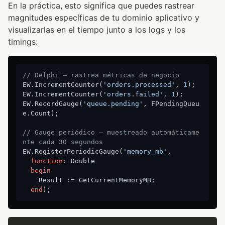
En la práctica, esto significa que puedes rastrear
magnitudes específicas de tu dominio aplicativo y
visualizarlas en el tiempo junto a los logs y los
timings:
// Delphi — rastrea métricas de negocio
EW.IncrementCounter(
'orders.processed'
, 
1
);

EW.IncrementCounter(
'orders.failed'
, 
1
);

EW.RecordGauge(
'queue.pending'
, FPendingQueu
e.Count);

// Gauge periódico — muestreado automáticame
nte cada 30 segundos
EW.RegisterPeriodicGauge(
'memory_mb'
,

function
:
 Double

begin
    Result := GetCurrentMemoryMB;

end