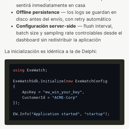
sentirá inmediatamente en casa
Offline persistence
— los logs se guardan en
disco antes del envío, con retry automático
Configuración server-side
— flush interval,
batch size y sampling rate controlables desde el
dashboard sin redistribuir la aplicación
La inicialización es idéntica a la de Delphi:
using
 ExeWatch;

ExeWatchSdk.Initialize(
new
 ExeWatchConfig

{

    ApiKey = 
"ew_win_your_key"
,

    CustomerId = 
"ACME-Corp"
});

EW.Info(
"Application started"
, 
"startup"