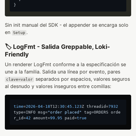
}
Sin init manual del SDK - el appender se encarga solo
en
.
Setup
🏷️ LogFmt - Salida Greppable, Loki-
Friendly
Un renderer LogFmt conforme a la especificación se
une a la familia. Salida una línea por evento, pares
separados por espacios, valores seguros
clave=valor
al desnudo y valores inseguros entre comillas:
time
=
2026
-
04
-
18
T12:
30
:
45.123
Z threadid=
7932
type=INFO msg=
"order placed"
 tag=ORDERS orde
r_id=
42
 amount=
99.95
 paid=
true