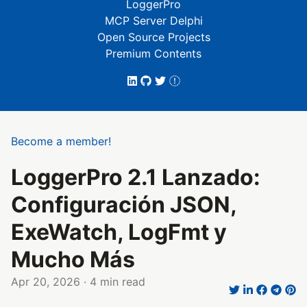
LoggerPro
MCP Server Delphi
Open Source Projects
Premium Contents
Become a member!
LoggerPro 2.1 Lanzado:
Configuración JSON,
ExeWatch, LogFmt y
Mucho Más
Apr 20, 2026
· 4 min read