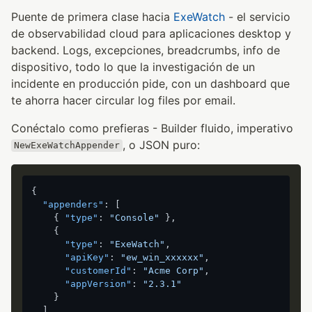
Puente de primera clase hacia
ExeWatch
- el servicio
de observabilidad cloud para aplicaciones desktop y
backend. Logs, excepciones, breadcrumbs, info de
dispositivo, todo lo que la investigación de un
incidente en producción pide, con un dashboard que
te ahorra hacer circular log files por email.
Conéctalo como prefieras - Builder fluido, imperativo
, o JSON puro:
NewExeWatchAppender
{
"appenders"
:
[
{
"type"
:
"Console"
}
,
{
"type"
:
"ExeWatch"
,
"apiKey"
:
"ew_win_xxxxxx"
,
"customerId"
:
"Acme Corp"
,
"appVersion"
:
"2.3.1"
}
]