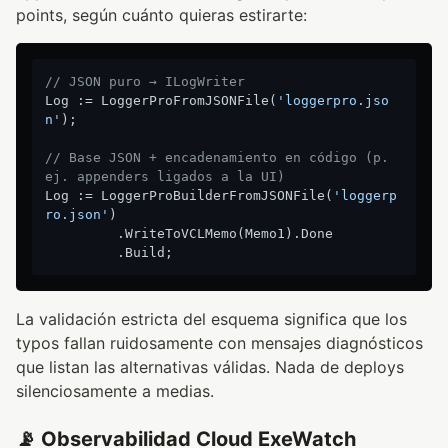
points, según cuánto quieras estirarte:
// JSON puro → ILogWriter
Log := LoggerProFromJSONFile(
'loggerpro.jso
n'
);

// Base JSON + encadenamiento en código (p. 
ej. appenders ligados a la UI)
Log := LoggerProBuilderFromJSONFile(
'loggerp
ro.json'
)

         .WriteToVCLMemo(Memo1).Done

La validación estricta del esquema significa que los
typos fallan ruidosamente con mensajes diagnósticos
que listan las alternativas válidas. Nada de deploys
silenciosamente a medias.
📡 Observabilidad Cloud ExeWatch