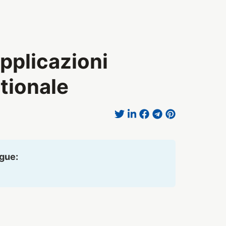
pplicazioni
stionale
ngue: