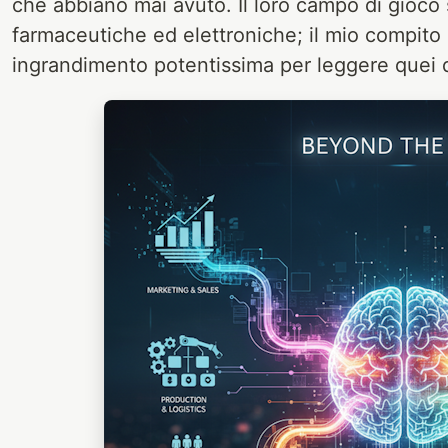
che abbiano mai avuto. Il loro campo di gioco 
farmaceutiche ed elettroniche; il mio compito è
ingrandimento potentissima per leggere quei d