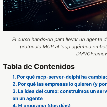
El curso hands-on para llevar un agente d
protocolo MCP al loop agéntico embeb
DMVCFramew
Tabla de Contenidos
1. Por qué mcp-server-delphi ha cambiad
2. Por qué las empresas lo quieren (y po
3. La idea del curso: construimos un se
en un agente
4. El programa (dos días)