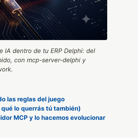
e IA dentro de tu ERP Delphi: del
ido, con mcp-server-delphi y
ork.
o las reglas del juego
r qué lo querrás tú también)
rvidor MCP y lo hacemos evolucionar