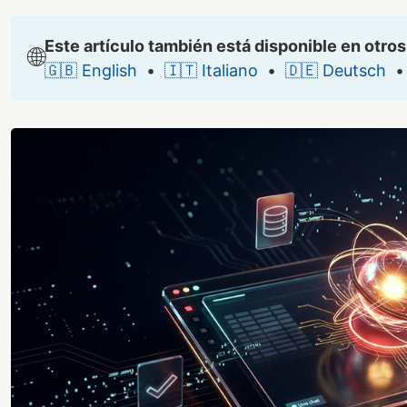
Este artículo también está disponible en otros
🌐
🇬🇧 English
•
🇮🇹 Italiano
•
🇩🇪 Deutsch