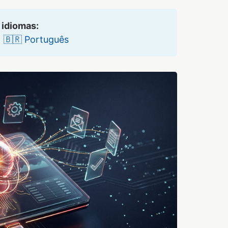
 idiomas:
•
🇧🇷 Português