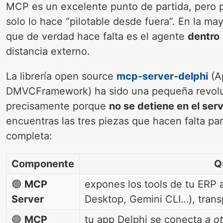
MCP es un excelente punto de partida, pero po
solo lo hace “pilotable desde fuera”. En la ma
que de verdad hace falta es el agente
dentro
distancia externo.
La librería open source
mcp-server-delphi
(A
DMVCFramework) ha sido una pequeña revolu
precisamente porque
no se detiene en el ser
encuentras las tres piezas que hacen falta par
completa:
Componente
Q
🟢
MCP
expones los tools de tu ERP a
Server
Desktop, Gemini CLI…), trans
🔵
MCP
tu app Delphi se conecta
a o