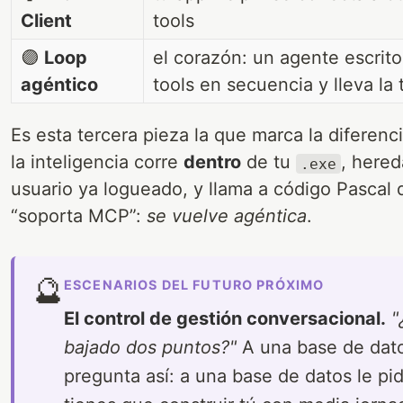
Client
tools
🟣
Loop
el corazón: un agente escrito
agéntico
tools en secuencia y lleva la 
Es esta tercera pieza la que marca la diferenc
la inteligencia corre
dentro
de tu
, hered
.exe
usuario ya logueado, y llama a código Pascal q
“soporta MCP”:
se vuelve agéntica
.
🔮
ESCENARIOS DEL FUTURO PRÓXIMO
El control de gestión conversacional.
"
bajado dos puntos?"
A una base de dat
pregunta así: a una base de datos le pid