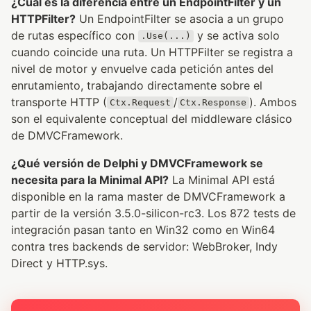
¿Cuál es la diferencia entre un EndpointFilter y un
HTTPFilter?
Un EndpointFilter se asocia a un grupo
de rutas específico con
y se activa solo
.Use(...)
cuando coincide una ruta. Un HTTPFilter se registra a
nivel de motor y envuelve cada petición antes del
enrutamiento, trabajando directamente sobre el
transporte HTTP (
/
). Ambos
Ctx.Request
Ctx.Response
son el equivalente conceptual del middleware clásico
de DMVCFramework.
¿Qué versión de Delphi y DMVCFramework se
necesita para la Minimal API?
La Minimal API está
disponible en la rama master de DMVCFramework a
partir de la versión 3.5.0-silicon-rc3. Los 872 tests de
integración pasan tanto en Win32 como en Win64
contra tres backends de servidor: WebBroker, Indy
Direct y HTTP.sys.