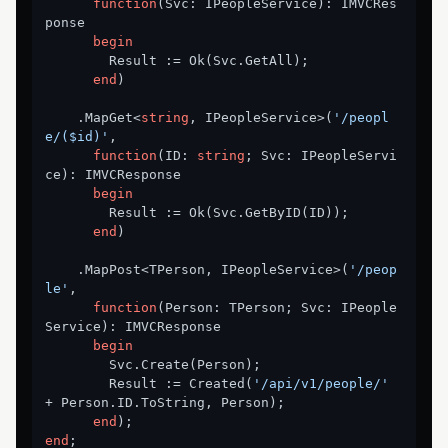
function
(Svc: IPeopleService)
:
 IMVCRes
ponse

begin
        Result := Ok(Svc.GetAll);

end
)

    .MapGet<
string
, IPeopleService>(
'/peopl
e/($id)'
,

function
(ID: 
string
; Svc: IPeopleServi
ce)
:
 IMVCResponse

begin
        Result := Ok(Svc.GetByID(ID));

end
)

    .MapPost<TPerson, IPeopleService>(
'/peop
le'
,

function
(Person: TPerson; Svc: IPeople
Service)
:
 IMVCResponse

begin
        Svc.Create(Person);

        Result := Created(
'/api/v1/people/'
+ Person.ID.ToString, Person);

end
end