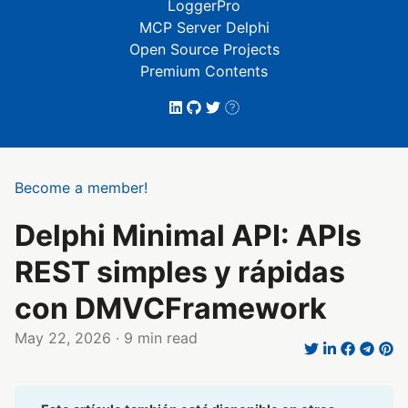
LoggerPro
MCP Server Delphi
Open Source Projects
Premium Contents
Become a member!
Delphi Minimal API: APIs
REST simples y rápidas
con DMVCFramework
May 22, 2026
· 9 min read