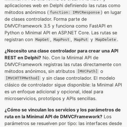
aplicaciones web en Delphi definiendo las rutas como
métodos anónimos (
) en lugar
function: IMVCResponse
de clases controlador. Forma parte de
DMVCFramework 3.5 y funciona como FastAPI en
Python o Minimal API en ASP.NET Core. Las rutas se
registran con
,
,
y
.
MapGet
MapPost
MapPut
MapDelete
¿Necesito una clase controlador para crear una API
REST en Delphi?
No. Con la Minimal API de
DMVCFramework registras las rutas directamente con
métodos anónimos, sin atributos
o
[MVCPath]
y sin clase controlador. El modelo
[MVCHTTPMethod]
clásico de controlador sigue disponible: la Minimal API
es un enfoque adicional y opcional, ideal para
microservicios, prototipos y APIs sencillas.
¿Cómo se vinculan los servicios y los parámetros de
ruta en la Minimal API de DMVCFramework?
Los
parámetros se resuelven por tipo: las interfaces desde