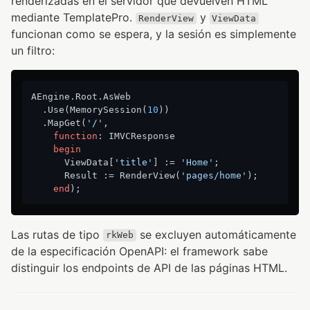
renderizadas en el servidor que devuelven HTML
mediante TemplatePro.
y
RenderView
ViewData
funcionan como se espera, y la sesión es simplemente
un filtro:
AEngine.Root.AsWeb

  .Use(MemorySession(
10
))

  .MapGet(
'/'
,

function
:
 IMVCResponse

begin
      ViewData[
'title'
] := 
'Home'
;

      Result := RenderView(
'pages/home'
);

end
Las rutas de tipo
se excluyen automáticamente
rkWeb
de la especificación OpenAPI: el framework sabe
distinguir los endpoints de API de las páginas HTML.