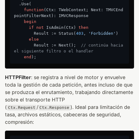
  .Use(

function
(Ctx: TWebContext; Next: TMVCEnd
pointFilterNext)
:
 IMVCResponse

begin
if
not
 IsAdmin(Ctx) 
then
        Result := Status(
403
, 
'Forbidden'
)

else
        Result := Next();  
// continúa hacia 
el siguiente filtro o el handler
end
HTTPFilter
: se registra a nivel de motor y envuelve
toda la gestión de cada petición, antes incluso de que
se produzca el enrutamiento, trabajando directamente
sobre el transporte HTTP
(
/
). Ideal para limitación de
Ctx.Request
Ctx.Response
tasa, archivos estáticos, cabeceras de seguridad,
compresión: