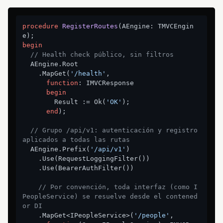
procedure
RegisterRoutes
(AEngine: TMVCEngin
e)
;
begin
// Health check público, sin filtros
  AEngine.Root

    .MapGet(
'/health'
,

function
:
 IMVCResponse

begin
        Result := Ok(
'OK'
);

end
);

// Grupo /api/v1: autenticación y registro 
aplicados a todas las rutas
  AEngine.Prefix(
'/api/v1'
)

    .Use(RequestLoggingFilter())

    .Use(BearerAuthFilter())

// Por convención, toda interfaz (como I
PeopleService) se resuelve desde el contened
or DI
    .MapGet<IPeopleService>(
'/people'
,
