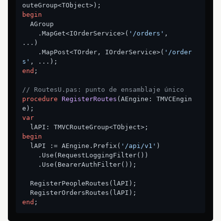
outeGroup<TObject>)
;
begin
  AGroup

    .MapGet<IOrderService>(
'/orders'
,          
...)

    .MapPost<TOrder, IOrderService>(
'/order
s'
end
;

// RoutesU.pas: punto de ensamblaje único
procedure
RegisterRoutes
(AEngine: TMVCEngin
e)
;
var
begin
  lAPI := AEngine.Prefix(
'/api/v1'
)

    .Use(RequestLoggingFilter())

    .Use(BearerAuthFilter());

  RegisterPeopleRoutes(lAPI);

end