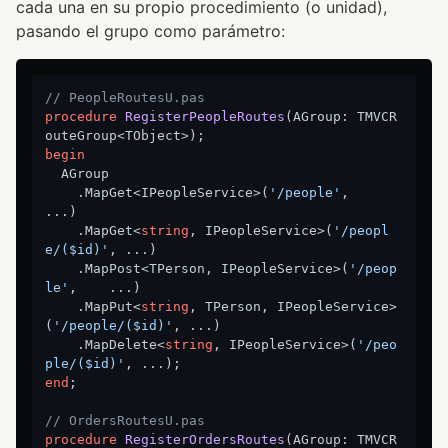
cada una en su propio procedimiento (o unidad),
pasando el grupo como parámetro:
// PeopleRoutesU.pas
procedure
RegisterPeopleRoutes
(AGroup: TMVCR
outeGroup<TObject>)
;
begin
  AGroup

    .MapGet<IPeopleService>(
'/people'
,        
...)

    .MapGet<
string
, IPeopleService>(
'/peopl
e/($id)'
, ...)

    .MapPost<TPerson, IPeopleService>(
'/peop
le'
,    ...)

    .MapPut<
string
, TPerson, IPeopleService>
(
'/people/($id)'
, ...)

    .MapDelete<
string
, IPeopleService>(
'/peo
ple/($id)'
end
;

// OrdersRoutesU.pas
procedure
RegisterOrdersRoutes
(AGroup: TMVCR