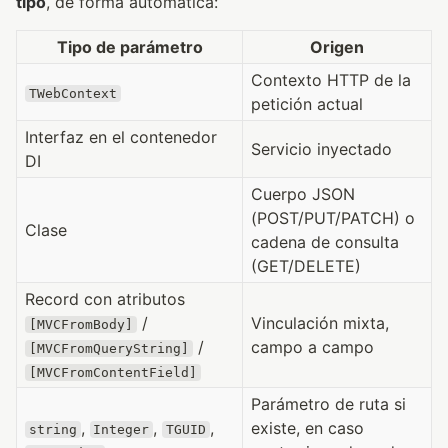
tipo
, de forma automática:
Tipo de parámetro
Origen
Contexto HTTP de la
TWebContext
petición actual
Interfaz en el contenedor
Servicio inyectado
DI
Cuerpo JSON
(POST/PUT/PATCH) o
Clase
cadena de consulta
(GET/DELETE)
Record con atributos
/
Vinculación mixta,
[MVCFromBody]
/
campo a campo
[MVCFromQueryString]
[MVCFromContentField]
Parámetro de ruta si
,
,
,
existe, en caso
string
Integer
TGUID