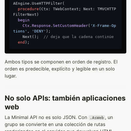
AEngine.UseHTTPFilter(

procedure
(Ctx: TWebContext; Next: TMVCHTTP
FilterNext)
begin
Ctx
.
Response
.
SetCustomHeader
(
'X-Frame-Op
tions'
, 
'DENY'
)
;
    Next();  
// deja que la cadena continúe
end
Ambos tipos se componen en orden de registro. El
orden es predecible, explícito y legible en un solo
lugar.
No solo APIs: también aplicaciones
web
La Minimal API no es solo JSON. Con
, un
.AsWeb
grupo se convierte en una colección de rutas