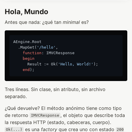
Hola, Mundo
Antes que nada: ¿qué tan
minimal
es?
AEngine.Root

  .MapGet(
'/hello'
,

function
:
 IMVCResponse

begin
      Result := Ok(
'Hello, World!'
);

end
Tres líneas. Sin clase, sin atributo, sin archivo
separado.
¿Qué devuelve? El método anónimo tiene como tipo
de retorno
, el objeto que describe toda
IMVCResponse
la respuesta HTTP (estado, cabeceras, cuerpo).
es una
factory
que crea uno con estado
Ok(...)
200