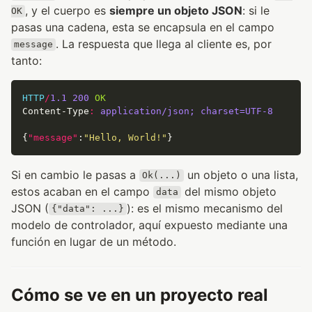
, y el cuerpo es
siempre un objeto JSON
: si le
OK
pasas una cadena, esta se encapsula en el campo
. La respuesta que llega al cliente es, por
message
tanto:
HTTP
/
1.1
200
OK
Content-Type
:
application/json; charset=UTF-8
{
"message"
:
"Hello, World!"
Si en cambio le pasas a
un objeto o una lista,
Ok(...)
estos acaban en el campo
del mismo objeto
data
JSON (
): es el mismo mecanismo del
{"data": ...}
modelo de controlador, aquí expuesto mediante una
función en lugar de un método.
Cómo se ve en un proyecto real