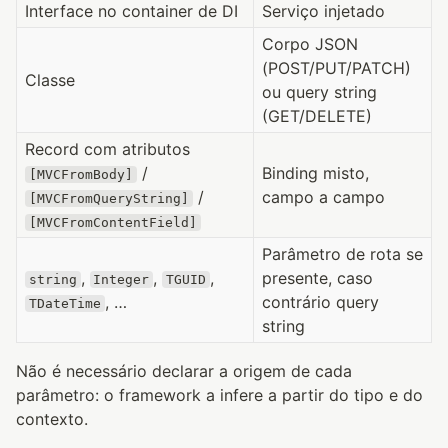
Interface no container de DI
Serviço injetado
Corpo JSON
(POST/PUT/PATCH)
Classe
ou query string
(GET/DELETE)
Record com atributos
/
Binding misto,
[MVCFromBody]
/
campo a campo
[MVCFromQueryString]
[MVCFromContentField]
Parâmetro de rota se
,
,
,
presente, caso
string
Integer
TGUID
, …
contrário query
TDateTime
string
Não é necessário declarar a origem de cada
parâmetro: o framework a infere a partir do tipo e do
contexto.