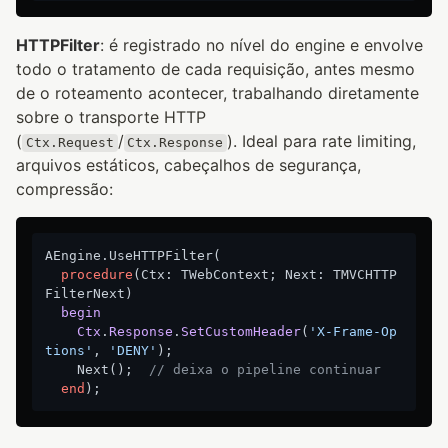
HTTPFilter
: é registrado no nível do engine e envolve
todo o tratamento de cada requisição, antes mesmo
de o roteamento acontecer, trabalhando diretamente
sobre o transporte HTTP
(
/
). Ideal para rate limiting,
Ctx.Request
Ctx.Response
arquivos estáticos, cabeçalhos de segurança,
compressão:
AEngine.UseHTTPFilter(

procedure
(Ctx: TWebContext; Next: TMVCHTTP
FilterNext)
begin
Ctx
.
Response
.
SetCustomHeader
(
'X-Frame-Op
tions'
, 
'DENY'
)
;
    Next();  
// deixa o pipeline continuar
end