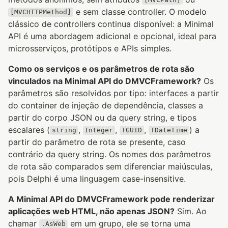
[MVCPath]
e sem classe controller. O modelo
[MVCHTTPMethod]
clássico de controllers continua disponível: a Minimal
API é uma abordagem adicional e opcional, ideal para
microsserviços, protótipos e APIs simples.
Como os serviços e os parâmetros de rota são
vinculados na Minimal API do DMVCFramework?
Os
parâmetros são resolvidos por tipo: interfaces a partir
do container de injeção de dependência, classes a
partir do corpo JSON ou da query string, e tipos
escalares (
,
,
,
) a
string
Integer
TGUID
TDateTime
partir do parâmetro de rota se presente, caso
contrário da query string. Os nomes dos parâmetros
de rota são comparados sem diferenciar maiúsculas,
pois Delphi é uma linguagem case-insensitive.
A Minimal API do DMVCFramework pode renderizar
aplicações web HTML, não apenas JSON?
Sim. Ao
chamar
em um grupo, ele se torna uma
.AsWeb