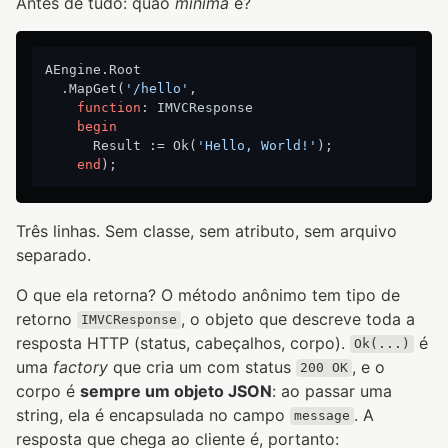
Antes de tudo: quão
mínima
é?
AEngine.Root

  .MapGet(
'/hello'
,

function
:
 IMVCResponse

begin
      Result := Ok(
'Hello, World!'
);

end
Três linhas. Sem classe, sem atributo, sem arquivo
separado.
O que ela retorna? O método anônimo tem tipo de
retorno
, o objeto que descreve toda a
IMVCResponse
resposta HTTP (status, cabeçalhos, corpo).
é
Ok(...)
uma
factory
que cria um com status
, e o
200 OK
corpo é
sempre um objeto JSON
: ao passar uma
string, ela é encapsulada no campo
. A
message
resposta que chega ao cliente é, portanto: