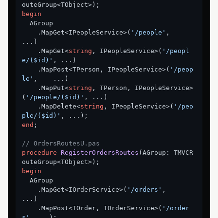
outeGroup<TObject>)
;
begin
  AGroup

    .MapGet<IPeopleService>(
'/people'
,        
...)

    .MapGet<
string
, IPeopleService>(
'/peopl
e/($id)'
, ...)

    .MapPost<TPerson, IPeopleService>(
'/peop
le'
,    ...)

    .MapPut<
string
, TPerson, IPeopleService>
(
'/people/($id)'
, ...)

    .MapDelete<
string
, IPeopleService>(
'/peo
ple/($id)'
end
;

// OrdersRoutesU.pas
procedure
RegisterOrdersRoutes
(AGroup: TMVCR
outeGroup<TObject>)
;
begin
  AGroup

    .MapGet<IOrderService>(
'/orders'
,          
...)

    .MapPost<TOrder, IOrderService>(
'/order
s'