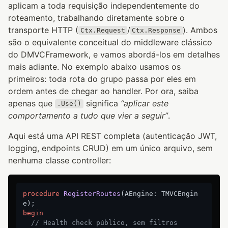
aplicam a toda requisição independentemente do
roteamento, trabalhando diretamente sobre o
transporte HTTP (
/
). Ambos
Ctx.Request
Ctx.Response
são o equivalente conceitual do middleware clássico
do DMVCFramework, e vamos abordá-los em detalhes
mais adiante. No exemplo abaixo usamos os
primeiros: toda rota do grupo passa por eles em
ordem antes de chegar ao handler. Por ora, saiba
apenas que
significa
“aplicar este
.Use()
comportamento a tudo que vier a seguir”
.
Aqui está uma API REST completa (autenticação JWT,
logging, endpoints CRUD) em um único arquivo, sem
nenhuma classe controller:
procedure
RegisterRoutes
(AEngine: TMVCEngin
e)
;
begin
// Health check público, sem filtros