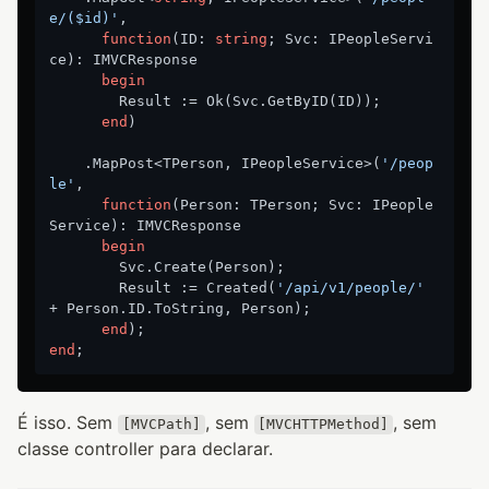
e/($id)'
,

function
(ID: 
string
; Svc: IPeopleServi
ce)
:
 IMVCResponse

begin
        Result := Ok(Svc.GetByID(ID));

end
)

    .MapPost<TPerson, IPeopleService>(
'/peop
le'
,

function
(Person: TPerson; Svc: IPeople
Service)
:
 IMVCResponse

begin
        Svc.Create(Person);

        Result := Created(
'/api/v1/people/'
+ Person.ID.ToString, Person);

end
end
É isso. Sem
, sem
, sem
[MVCPath]
[MVCHTTPMethod]
classe controller para declarar.