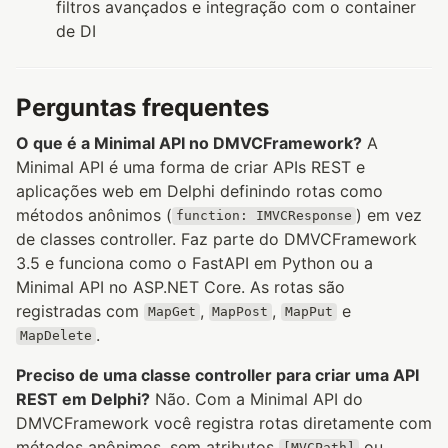
filtros avançados e integração com o container
de DI
Perguntas frequentes
O que é a Minimal API no DMVCFramework?
A
Minimal API é uma forma de criar APIs REST e
aplicações web em Delphi definindo rotas como
métodos anônimos (
) em vez
function: IMVCResponse
de classes controller. Faz parte do DMVCFramework
3.5 e funciona como o FastAPI em Python ou a
Minimal API no ASP.NET Core. As rotas são
registradas com
,
,
e
MapGet
MapPost
MapPut
.
MapDelete
Preciso de uma classe controller para criar uma API
REST em Delphi?
Não. Com a Minimal API do
DMVCFramework você registra rotas diretamente com
métodos anônimos, sem atributos
ou