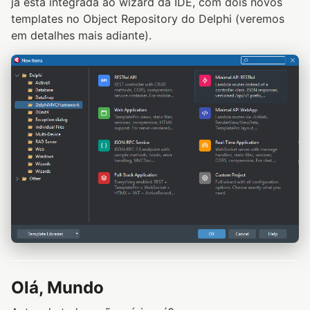
já está integrada ao wizard da IDE, com dois novos
templates no Object Repository do Delphi (veremos
em detalhes mais adiante).
Olá, Mundo