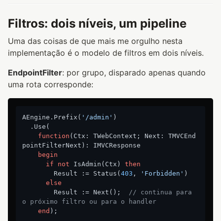
Filtros: dois níveis, um pipeline
Uma das coisas de que mais me orgulho nesta
implementação é o modelo de filtros em dois níveis.
EndpointFilter
: por grupo, disparado apenas quando
uma rota corresponde:
AEngine.Prefix(
'/admin'
)

  .Use(

function
(Ctx: TWebContext; Next: TMVCEnd
pointFilterNext)
:
 IMVCResponse

begin
if
not
 IsAdmin(Ctx) 
then
        Result := Status(
403
, 
'Forbidden'
)

else
        Result := Next();  
// continua para 
o próximo filtro ou para o handler
end