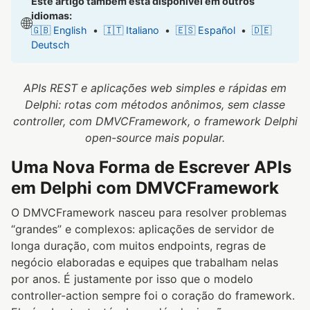
Este artigo também está disponível em outros
idiomas:
🌐
🇬🇧 English
•
🇮🇹 Italiano
•
🇪🇸 Español
•
🇩🇪
Deutsch
APIs REST e aplicações web simples e rápidas em
Delphi: rotas com métodos anônimos, sem classe
controller, com DMVCFramework, o framework Delphi
open-source mais popular.
Uma Nova Forma de Escrever APIs
em Delphi com DMVCFramework
O DMVCFramework nasceu para resolver problemas
“grandes” e complexos: aplicações de servidor de
longa duração, com muitos endpoints, regras de
negócio elaboradas e equipes que trabalham nelas
por anos. É justamente por isso que o modelo
controller-action sempre foi o coração do framework.