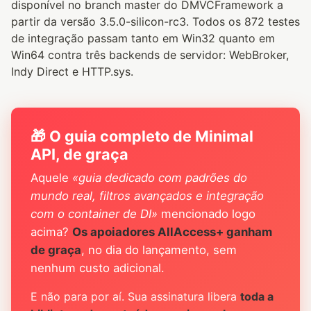
disponível no branch master do DMVCFramework a
partir da versão 3.5.0-silicon-rc3. Todos os 872 testes
de integração passam tanto em Win32 quanto em
Win64 contra três backends de servidor: WebBroker,
Indy Direct e HTTP.sys.
🎁 O guia completo de Minimal
API, de graça
Aquele
«guia dedicado com padrões do
mundo real, filtros avançados e integração
com o container de DI»
mencionado logo
acima?
Os apoiadores AllAccess+ ganham
de graça
, no dia do lançamento, sem
nenhum custo adicional.
E não para por aí. Sua assinatura libera
toda a