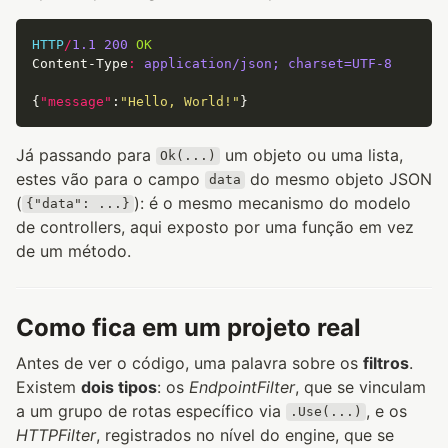
HTTP
/
1.1
200
OK
Content-Type
:
application/json; charset=UTF-8
{
"message"
:
"Hello, World!"
Já passando para
um objeto ou uma lista,
Ok(...)
estes vão para o campo
do mesmo objeto JSON
data
(
): é o mesmo mecanismo do modelo
{"data": ...}
de controllers, aqui exposto por uma função em vez
de um método.
Como fica em um projeto real
Antes de ver o código, uma palavra sobre os
filtros
.
Existem
dois tipos
: os
EndpointFilter
, que se vinculam
a um grupo de rotas específico via
, e os
.Use(...)
HTTPFilter
, registrados no nível do engine, que se