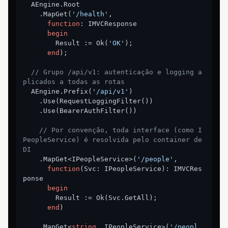
  AEngine.Root

    .MapGet(
'/health'
,

function
:
 IMVCResponse

begin
        Result := Ok(
'OK'
);

end
);

// Grupo /api/v1: autenticação e logging a
plicados a todas as rotas
  AEngine.Prefix(
'/api/v1'
)

    .Use(RequestLoggingFilter())

    .Use(BearerAuthFilter())

// Por convenção, toda interface (como I
PeopleService) é resolvida pelo container de 
DI
    .MapGet<IPeopleService>(
'/people'
,

function
(Svc: IPeopleService)
:
 IMVCRes
ponse

begin
        Result := Ok(Svc.GetAll);

end
)

    .MapGet<
string
, IPeopleService>(
'/peopl