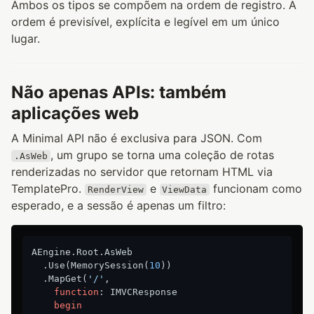
Ambos os tipos se compõem na ordem de registro. A
ordem é previsível, explícita e legível em um único
lugar.
Não apenas APIs: também
aplicações web
A Minimal API não é exclusiva para JSON. Com
, um grupo se torna uma coleção de rotas
.AsWeb
renderizadas no servidor que retornam HTML via
TemplatePro.
e
funcionam como
RenderView
ViewData
esperado, e a sessão é apenas um filtro:
AEngine.Root.AsWeb

  .Use(MemorySession(
10
))

  .MapGet(
'/'
,

function
:
 IMVCResponse

begin