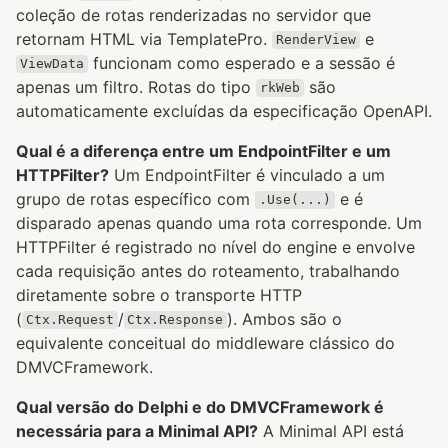
coleção de rotas renderizadas no servidor que
retornam HTML via TemplatePro.
e
RenderView
funcionam como esperado e a sessão é
ViewData
apenas um filtro. Rotas do tipo
são
rkWeb
automaticamente excluídas da especificação OpenAPI.
Qual é a diferença entre um EndpointFilter e um
HTTPFilter?
Um EndpointFilter é vinculado a um
grupo de rotas específico com
e é
.Use(...)
disparado apenas quando uma rota corresponde. Um
HTTPFilter é registrado no nível do engine e envolve
cada requisição antes do roteamento, trabalhando
diretamente sobre o transporte HTTP
(
/
). Ambos são o
Ctx.Request
Ctx.Response
equivalente conceitual do middleware clássico do
DMVCFramework.
Qual versão do Delphi e do DMVCFramework é
necessária para a Minimal API?
A Minimal API está