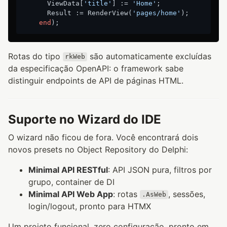
      ViewData[
'title'
] := 
'Home'
;

      Result := RenderView(
'pages/home'
);

end
Rotas do tipo
são automaticamente excluídas
rkWeb
da especificação OpenAPI: o framework sabe
distinguir endpoints de API de páginas HTML.
Suporte no Wizard do IDE
O wizard não ficou de fora. Você encontrará dois
novos presets no Object Repository do Delphi:
Minimal API RESTful
: API JSON pura, filtros por
grupo, container de DI
Minimal API Web App
: rotas
, sessões,
.AsWeb
login/logout, pronto para HTMX
Um projeto funcional, zero configuração, pronto em