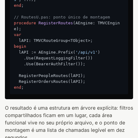
end
;

// RoutesU.pas: ponto único de montagem
procedure
RegisterRoutes
(AEngine: TMVCEngin
e)
;
var
begin
  lAPI := AEngine.Prefix(
'/api/v1'
)

    .Use(RequestLoggingFilter())

    .Use(BearerAuthFilter());

  RegisterPeopleRoutes(lAPI);

end
O resultado é uma estrutura em árvore explícita: filtros
compartilhados ficam em um lugar, cada área
funcional vive no seu próprio arquivo, e o ponto de
montagem é uma lista de chamadas legível em dez
segundos.