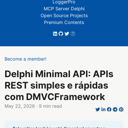
LoggerPro
MCP Server Delphi
Open Source Projects
Premium Contents
Become a member!
Delphi Minimal API: APIs
REST simples e rápidas
com DMVCFramework
May 22, 2026
· 9 min read