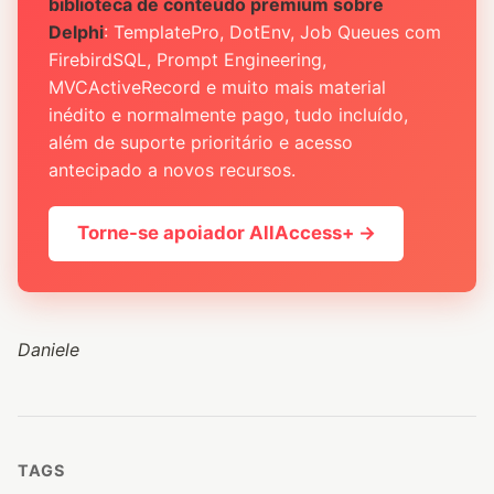
biblioteca de conteúdo premium sobre
Delphi
: TemplatePro, DotEnv, Job Queues com
FirebirdSQL, Prompt Engineering,
MVCActiveRecord e muito mais material
inédito e normalmente pago, tudo incluído,
além de suporte prioritário e acesso
antecipado a novos recursos.
Torne-se apoiador AllAccess+ →
Daniele
TAGS