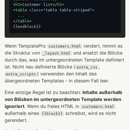
<
h2
>
Customer list
</
h2
>
<
table
class
=
"table table-striped"
>
</
table
>
Wenn TemplatePro
rendert, nimmt es
customers.html
die Struktur von
und ersetzt die Blöcke
_layout.html
durch das, was im untergeordneten Template definiert
ist. Nicht neu definierte Blöcke (
,
extra_css
) verwenden den Inhalt des
extra_scripts
übergeordneten Templates - in diesem Fall leer.
Eine einzige Regel ist zu beachten:
Inhalte außerhalb
von Blöcken im untergeordneten Template werden
ignoriert
. Wenn du freies HTML in
customers.html
außerhalb eines
schreibst, wird es nicht
{{block}}
gerendert.