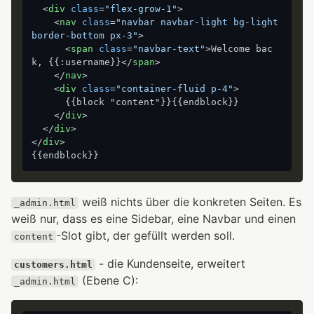
<
div
class
=
"flex-grow-1"
>
<
nav
class
=
"navbar navbar-light bg-light 
border-bottom px-3"
>
<
span
class
=
"navbar-text"
>
Welcome bac
k, {{:username}}
</
span
>
</
nav
>
<
div
class
=
"container-fluid p-4"
>
      {{block "content"}}{{endblock}}

</
div
>
</
div
>
</
div
>
weiß nichts über die konkreten Seiten. Es
_admin.html
weiß nur, dass es eine Sidebar, eine Navbar und einen
-Slot gibt, der gefüllt werden soll.
content
- die Kundenseite, erweitert
customers.html
(Ebene C):
_admin.html