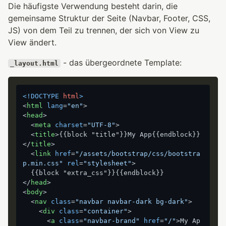
Die häufigste Verwendung besteht darin, die
gemeinsame Struktur der Seite (Navbar, Footer, CSS,
JS) von dem Teil zu trennen, der sich von View zu
View ändert.
- das übergeordnete Template:
_layout.html
<!DOCTYPE 
html
>
<
html
lang
=
"en"
>
<
head
>
<
meta
charset
=
"UTF-8"
>
<
title
>
{{block "title"}}My App{{endblock}}
</
title
>
<
link
href
=
"/assets/bootstrap/css/bootstra
p.min.css"
rel
=
"stylesheet"
>
</
head
>
<
body
>
<
nav
class
=
"navbar navbar-dark bg-dark"
>
<
div
class
=
"container"
>
<
a
class
=
"navbar-brand"
href
=
"/"
>
My Ap