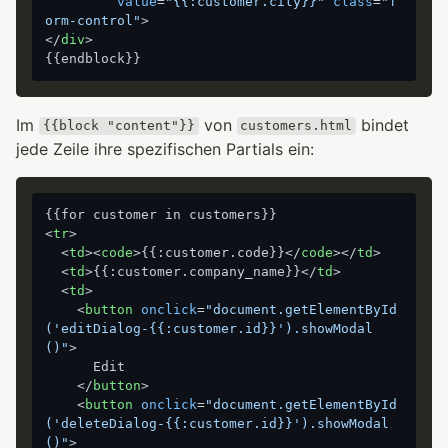
value
=
"{{:customer.city}}"
class
=
"f
orm-control"
>
</
div
>
Im
von
bindet
{{block "content"}}
customers.html
jede Zeile ihre spezifischen Partials ein:
<
tr
>
<
td
>
<
code
>
{{:customer.code}}
</
code
>
</
td
>
<
td
>
{{:customer.company_name}}
</
td
>
<
td
>
<
button
onclick
=
"document.getElementById
('editDialog-{{:customer.id}}').showModal
()"
>
      Edit

</
button
>
<
button
onclick
=
"document.getElementById
('deleteDialog-{{:customer.id}}').showModal
()"
>