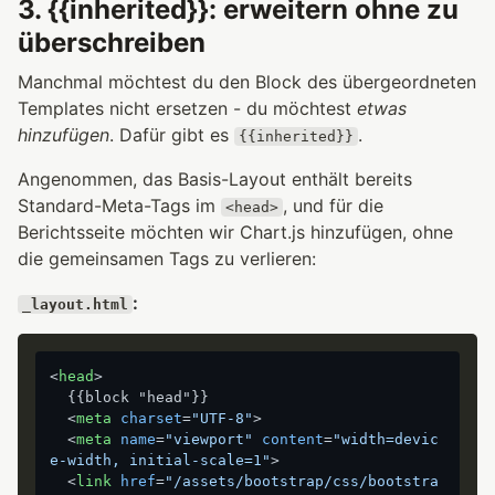
3. {{inherited}}: erweitern ohne zu
überschreiben
Manchmal möchtest du den Block des übergeordneten
Templates nicht ersetzen - du möchtest
etwas
hinzufügen
. Dafür gibt es
.
{{inherited}}
Angenommen, das Basis-Layout enthält bereits
Standard-Meta-Tags im
, und für die
<head>
Berichtsseite möchten wir Chart.js hinzufügen, ohne
die gemeinsamen Tags zu verlieren:
:
_layout.html
<
head
>
  {{block "head"}}

<
meta
charset
=
"UTF-8"
>
<
meta
name
=
"viewport"
content
=
"width=devic
e-width, initial-scale=1"
>
<
link
href
=
"/assets/bootstrap/css/bootstra