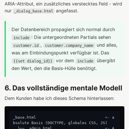
ARIA-Attribut, ein zusätzliches verstecktes Feld - wird
nur
angefasst.
_dialog_base.html
Der Datenbereich propagiert sich normal durch
: Die untergeordneten Partials sehen
include
,
und alles,
customer.id
customer.company_name
was am Einbindungspunkt verfügbar ist. Das
vor dem
übergibt
{{set dialog_id}}
include
den Wert, den die Basis-Hülle benötigt.
6. Das vollständige mentale Modell
Dem Kunden habe ich dieses Schema hinterlassen:
_base.html                              
<-
 a
bsolute Basis 
(
DOCTYPE
,
 globales CSS
,
 JS
)
  └── _admin.html                       
<-
 A