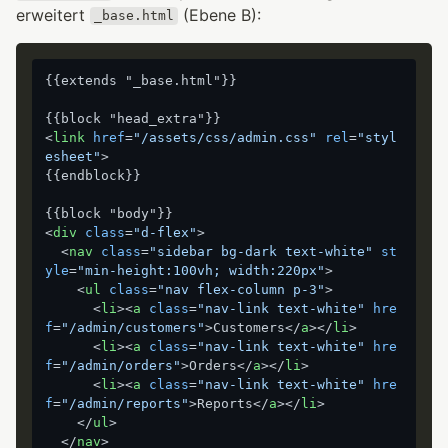
erweitert
(Ebene B):
_base.html
{{extends "_base.html"}}

<
link
href
=
"/assets/css/admin.css"
rel
=
"styl
esheet"
>
{{endblock}}

<
div
class
=
"d-flex"
>
<
nav
class
=
"sidebar bg-dark text-white"
st
yle
=
"min-height:100vh; width:220px"
>
<
ul
class
=
"nav flex-column p-3"
>
<
li
>
<
a
class
=
"nav-link text-white"
hre
f
=
"/admin/customers"
>
Customers
</
a
>
</
li
>
<
li
>
<
a
class
=
"nav-link text-white"
hre
f
=
"/admin/orders"
>
Orders
</
a
>
</
li
>
<
li
>
<
a
class
=
"nav-link text-white"
hre
f
=
"/admin/reports"
>
Reports
</
a
>
</
li
>
</
ul
>
</
nav
>