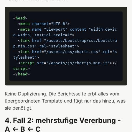
<
head
>
<
meta
charset
=
"UTF-8"
>
<
meta
name
=
"viewport"
content
=
"width=devic
e-width, initial-scale=1"
>
<
link
href
=
"/assets/bootstrap/css/bootstra
p.min.css"
rel
=
"stylesheet"
>
<
link
href
=
"/assets/css/charts.css"
rel
=
"s
tylesheet"
>
<
script
src
=
"/assets/js/chartjs.min.js"
>
</
script
>
</
head
>
Keine Duplizierung. Die Berichtsseite erbt alles vom
übergeordneten Template und fügt nur das hinzu, was
sie benötigt.
4. Fall 2: mehrstufige Vererbung -
A ← B ← C