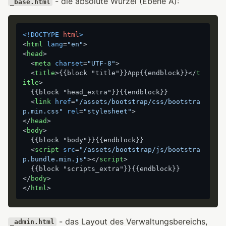
- die absolute Wurzel (Ebene A):
_base.html
<!DOCTYPE 
html
>
<
html
lang
=
"en"
>
<
head
>
<
meta
charset
=
"UTF-8"
>
<
title
>
{{block "title"}}App{{endblock}}
</
t
itle
>
  {{block "head_extra"}}{{endblock}}

<
link
href
=
"/assets/bootstrap/css/bootstra
p.min.css"
rel
=
"stylesheet"
>
</
head
>
<
body
>
  {{block "body"}}{{endblock}}

<
script
src
=
"/assets/bootstrap/js/bootstra
p.bundle.min.js"
>
</
script
>
</
body
>
</
html
>
- das Layout des Verwaltungsbereichs,
_admin.html