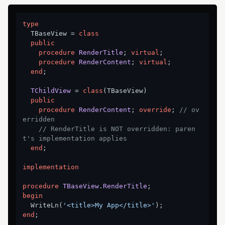
type
  TBaseView = 
class
public
procedure
RenderTitle
;
virtual
;

procedure
RenderContent
;
virtual
;

end
;

TChildView
 = 
class
(TBaseView)

public
procedure
RenderContent
;
override
; 
// ov
erridden
// RenderTitle is NOT overridden: paren
t's implementation applies
end
;

implementation
procedure
TBaseView
.
RenderTitle
;
begin
  WriteLn(
'<title>My App</title>'
end
;
