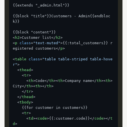
{{extends "_admin.html"}}

{{block "title"}}Customers - Admin{{endbloc
k}}

<
h2
>
Customer list
</
h2
>
<
p
class
=
"text-muted"
>
{{:total_customers}} r
egistered customers
</
p
>
<
table
class
=
"table table-striped table-hove
r"
>
<
thead
>
<
tr
>
<
th
>
Code
</
th
>
<
th
>
Company name
</
th
>
<
th
>
City
</
th
>
<
th
>
</
th
>
</
tr
>
</
thead
>
<
tbody
>
    {{for customer in customers}}

<
tr
>
<
td
>
<
code
>
{{:customer.code}}
</
code
>
</
t
d
>