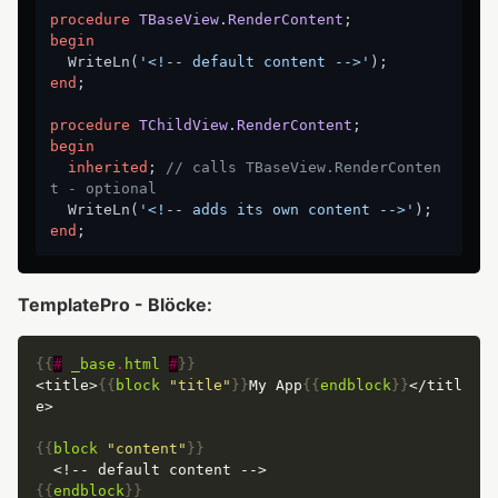
procedure
TBaseView
.
RenderContent
;
begin
  WriteLn(
'<!-- default content -->'
end
;

procedure
TChildView
.
RenderContent
;
begin
inherited
; 
// calls TBaseView.RenderConten
t - optional
  WriteLn(
'<!-- adds its own content -->'
end
TemplatePro - Blöcke:
{{
#
_base
.
html
#
}}
<title>
{{
block
"title"
}}
My App
{{
endblock
}}
</titl
{{
block
"content"
}}
{{
endblock
}}