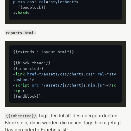
p.min.css"
rel
=
"stylesheet"
>
</
head
>
:
reports.html
{{extends "_layout.html"}}

{{block "head"}}

<
link
href
=
"/assets/css/charts.css"
rel
=
"sty
lesheet"
>
<
script
src
=
"/assets/js/chartjs.min.js"
>
</
sc
ript
>
fügt den Inhalt des übergeordneten
{{inherited}}
Blocks ein, dann werden die neuen Tags hinzugefügt.
Das gerenderte Ergebnis ist: