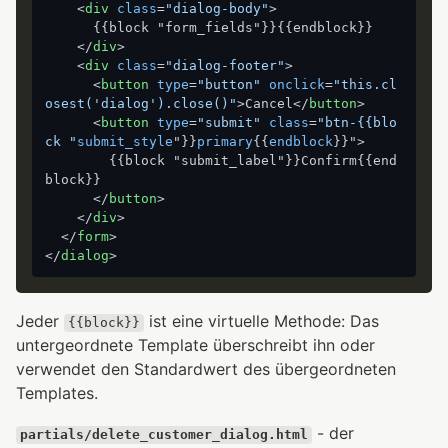
<
div
class
=
"dialog-body"
>
      {{block "form_fields"}}{{endblock}}

</
div
>
<
div
class
=
"dialog-footer"
>
<
button
type
=
"button"
onclick
=
"this.cl
osest('dialog').close()"
>
Cancel
</
button
>
<
button
type
=
"submit"
class
=
"btn-{{blo
ck "
submit_style
"}}
primary
{{
endblock
}}">
        {{block "submit_label"}}Confirm{{end
block}}

</
button
>
</
div
>
</
form
>
</
dialog
>
Jeder
ist eine virtuelle Methode: Das
{{block}}
untergeordnete Template überschreibt ihn oder
verwendet den Standardwert des übergeordneten
Templates.
- der
partials/delete_customer_dialog.html