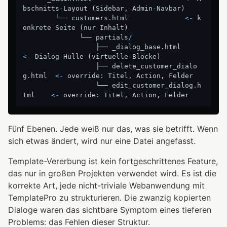
bschnitts
-
Layout 
(
Sidebar
,
 Admin
-
Navbar
)
        └── customers.html              
<-
 k
onkrete Seite 
(
nur Inhalt
)
              └── partials
/
                  ├── _dialog_base.html         
<-
 Dialog
-
Hülle 
(
virtuelle Blöcke
)
                  ├── delete_customer_dialo
g.html  
<-
 override
:
 Titel
,
 Action
,
 Felder

                  └── edit_customer_dialog.h
tml    
<-
 override
:
 Titel
,
 Action
,
Fünf Ebenen. Jede weiß nur das, was sie betrifft. Wenn
sich etwas ändert, wird nur eine Datei angefasst.
Template-Vererbung ist kein fortgeschrittenes Feature,
das nur in großen Projekten verwendet wird. Es ist die
korrekte Art, jede nicht-triviale Webanwendung mit
TemplatePro zu strukturieren. Die zwanzig kopierten
Dialoge waren das sichtbare Symptom eines tieferen
Problems: das Fehlen dieser Struktur.