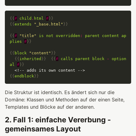
{{
#
child
.
html
#
}}
{{
extends
"_base.html"
}}
{{
#
"title"
is
not
overridden
:
parent
content
ap
plies
#
}}
{{
block
"content"
}}
{{
inherited
}}
{{
#
calls
parent
block
-
option
al
#
}}
{{
endblock
}}
Die Struktur ist identisch. Es ändert sich nur die
Domäne: Klassen und Methoden auf der einen Seite,
Templates und Blöcke auf der anderen.
2. Fall 1: einfache Vererbung -
gemeinsames Layout