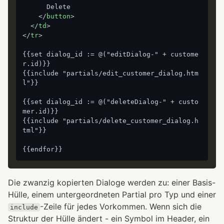
      Delete

</
button
>
</
td
>
</
tr
>
{{set dialog_id := @("editDialog-" + custome
r.id)}}

{{include "partials/edit_customer_dialog.htm
l"}}

{{set dialog_id := @("deleteDialog-" + custo
mer.id)}}

{{include "partials/delete_customer_dialog.h
tml"}}

Die zwanzig kopierten Dialoge werden zu: einer Basis-
Hülle, einem untergeordneten Partial pro Typ und einer
-Zeile für jedes Vorkommen. Wenn sich die
include
Struktur der Hülle ändert - ein Symbol im Header, ein