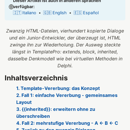
Dieser Artikel ist auch in anderen Sprachen
🌐
verfügbar:
🇮🇹 Italiano
•
🇬🇧 English
•
🇪🇸 Español
Zwanzig HTML-Dateien, vierhundert kopierte Dialoge
und ein Junior-Entwickler, der überzeugt ist, HTML
zwinge ihn zur Wiederholung. Der Ausweg steckte
längst in TemplatePro: extends, block, inherited,
dasselbe Denkmodell wie bei virtuellen Methoden in
Delphi.
Inhaltsverzeichnis
1. Template-Vererbung: das Konzept
2. Fall 1: einfache Vererbung - gemeinsames
Layout
3. {{inherited}}: erweitern ohne zu
überschreiben
4. Fall 2: mehrstufige Vererbung - A ← B ← C