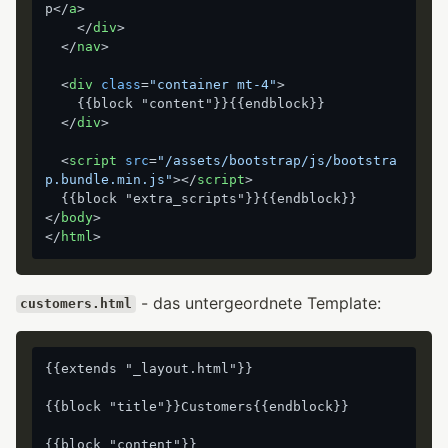
p
</
a
>
</
div
>
</
nav
>
<
div
class
=
"container mt-4"
>
    {{block "content"}}{{endblock}}

</
div
>
<
script
src
=
"/assets/bootstrap/js/bootstra
p.bundle.min.js"
>
</
script
>
</
body
>
</
html
>
- das untergeordnete Template:
customers.html
{{extends "_layout.html"}}

{{block "title"}}Customers{{endblock}}
