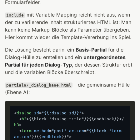
Formularfelder.
mit Variable Mapping reicht nicht aus, wenn
include
der zu variierende Inhalt strukturiertes HTML ist: Man
kann keine Markup-Blöcke als Parameter übergeben.
Hier kommt wieder die Template-Vererbung ins Spiel.
Die Lösung besteht darin, ein
Basis-Partial
für die
Dialog-Hülle zu erstellen und ein
untergeordnetes
Partial für jeden Dialog-Typ
, der dessen Struktur erbt
und die variablen Blöcke überschreibt.
- die gemeinsame Hülle
partials/_dialog_base.html
(Ebene A):
<
dialog
id
=
"{{:dialog_id}}"
>
<
h3
>
{{block "dialog_title"}}{{endblock}}
</
h3
>
<
form
method
=
"post"
action
=
"{{block "
form_
action
"}}{{
endblock
}}">