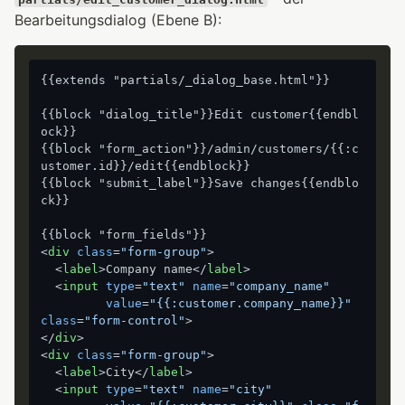
Bearbeitungsdialog (Ebene B):
{{extends "partials/_dialog_base.html"}}

{{block "dialog_title"}}Edit customer{{endbl
ock}}

{{block "form_action"}}/admin/customers/{{:c
ustomer.id}}/edit{{endblock}}

{{block "submit_label"}}Save changes{{endblo
ck}}

<
div
class
=
"form-group"
>
<
label
>
Company name
</
label
>
<
input
type
=
"text"
name
=
"company_name"
value
=
"{{:customer.company_name}}"
class
=
"form-control"
>
</
div
>
<
div
class
=
"form-group"
>
<
label
>
City
</
label
>
<
input
type
=
"text"
name
=
"city"