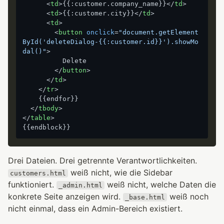
<
td
>
{{:customer.company_name}}
</
td
>
<
td
>
{{:customer.city}}
</
td
>
<
td
>
<
button
onclick
=
"document.getElement
ById('deleteDialog-{{:customer.id}}').showMo
dal()"
>
          Delete

</
button
>
</
td
>
</
tr
>
    {{endfor}}

</
tbody
>
</
table
>
Drei Dateien. Drei getrennte Verantwortlichkeiten.
weiß nicht, wie die Sidebar
customers.html
funktioniert.
weiß nicht, welche Daten die
_admin.html
konkrete Seite anzeigen wird.
weiß noch
_base.html
nicht einmal, dass ein Admin-Bereich existiert.