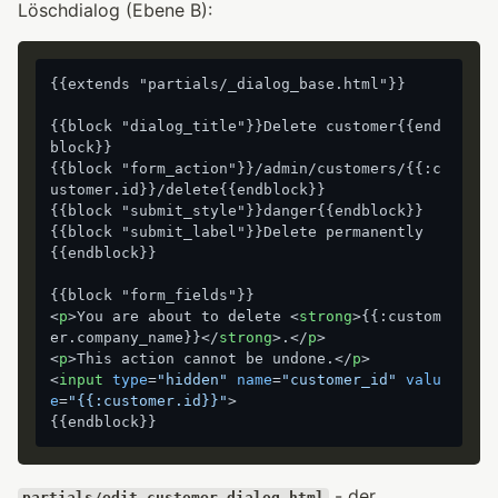
Löschdialog (Ebene B):
{{extends "partials/_dialog_base.html"}}

{{block "dialog_title"}}Delete customer{{end
block}}

{{block "form_action"}}/admin/customers/{{:c
ustomer.id}}/delete{{endblock}}

{{block "submit_style"}}danger{{endblock}}

{{block "submit_label"}}Delete permanently
{{endblock}}

<
p
>
You are about to delete 
<
strong
>
{{:custom
er.company_name}}
</
strong
>
.
</
p
>
<
p
>
This action cannot be undone.
</
p
>
<
input
type
=
"hidden"
name
=
"customer_id"
valu
e
=
"{{:customer.id}}"
>
- der
partials/edit_customer_dialog.html