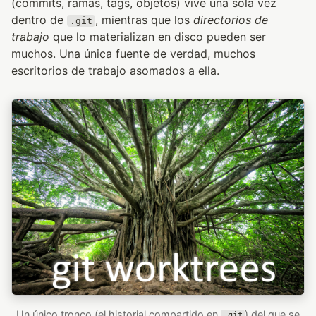
(commits, ramas, tags, objetos) vive una sola vez
dentro de
, mientras que los
directorios de
.git
trabajo
que lo materializan en disco pueden ser
muchos. Una única fuente de verdad, muchos
escritorios de trabajo asomados a ella.
Un único tronco (el historial compartido en
) del que se
.git