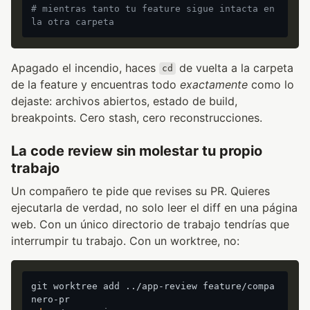
# mientras tanto tu feature sigue intacta en 
la otra carpeta
Apagado el incendio, haces
de vuelta a la carpeta
cd
de la feature y encuentras todo
exactamente
como lo
dejaste: archivos abiertos, estado de build,
breakpoints. Cero stash, cero reconstrucciones.
La code review sin molestar tu propio
trabajo
Un compañero te pide que revises su PR. Quieres
ejecutarla de verdad, no solo leer el diff en una página
web. Con un único directorio de trabajo tendrías que
interrumpir tu trabajo. Con un worktree, no:
git worktree add ../app-review feature/compa