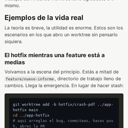
mismo.
Ejemplos de la vida real
La teoría es breve, la utilidad es enorme. Estos son los
escenarios en los que abro un worktree sin pensarlo
siquiera.
El hotfix mientras una feature está a
medias
Volvamos a la escena del principio. Estás a mitad de
, directorio de trabajo lleno de
feature/nuevo-informe
cambios. Llega la emergencia. En lugar de hacer stash:
git worktree add -b hotfix/crash-pdf ../app-
cd
# aquí arreglas el bug, commiteas, haces pus
h, abres la PR