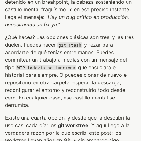
detenido en un breakpoint, la cabeza sosteniendo un
castillo mental fragilísimo. Y en ese preciso instante
llega el mensaje:
“Hay un bug crítico en producción,
necesitamos un fix ya.”
¿Qué haces? Las opciones clásicas son tres, y las tres
duelen. Puedes hacer
y rezar para
git stash
acordarte de qué tenías entre manos. Puedes
commitear un trabajo a medias con un mensaje del
tipo
que ensuciará el
WIP todavía no funciona
historial para siempre. O puedes clonar de nuevo el
repositorio en otra carpeta, esperar la descarga,
reconfigurar el entorno y reconstruirlo todo desde
cero. En cualquier caso, ese castillo mental se
derrumba.
Existe una cuarta opción, y desde que la descubrí la
uso casi cada día: los
git worktree
. Y aquí llego a la
verdadera razón por la que escribí este post: los
worktree llevan
años
en Git, y sin embargo sigo