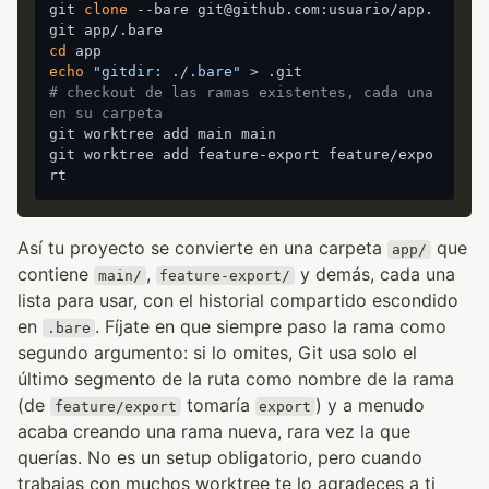
git 
clone
 --bare git@github.com:usuario/app.
cd
echo
"gitdir: ./.bare"
# checkout de las ramas existentes, cada una 
en su carpeta
git worktree add main main

git worktree add feature-export feature/expo
Así tu proyecto se convierte en una carpeta
que
app/
contiene
,
y demás, cada una
main/
feature-export/
lista para usar, con el historial compartido escondido
en
. Fíjate en que siempre paso la rama como
.bare
segundo argumento: si lo omites, Git usa solo el
último segmento de la ruta como nombre de la rama
(de
tomaría
) y a menudo
feature/export
export
acaba creando una rama nueva, rara vez la que
querías. No es un setup obligatorio, pero cuando
trabajas con muchos worktree te lo agradeces a ti