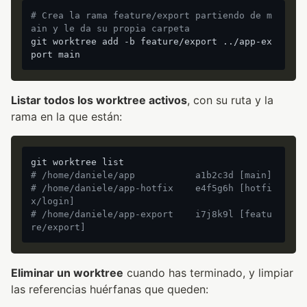
# Crea la rama feature/export partiendo de m
ain y le da su propia carpeta
git worktree add -b feature/export ../app-ex
Listar todos los worktree activos
, con su ruta y la
rama en la que están:
# /home/daniele/app           a1b2c3d [main]
# /home/daniele/app-hotfix    e4f5g6h [hotfi
x/login]
# /home/daniele/app-export    i7j8k9l [featu
re/export]
Eliminar un worktree
cuando has terminado, y limpiar
las referencias huérfanas que queden: