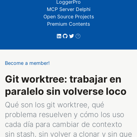
LoggerPro
MCP Server Delphi
Open Source Projects
Premium Contents
Become a member!
Git worktree: trabajar en
paralelo sin volverse loco
Qué son los git worktree, qué
problema resuelven y cómo los uso
cada día para cambiar de contexto
sin stash, sin volver a clonar y sin que