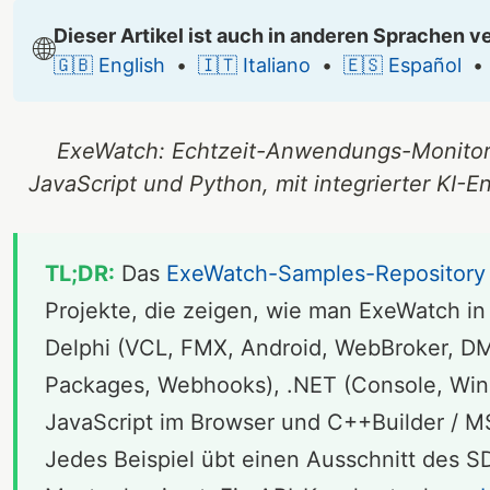
Dieser Artikel ist auch in anderen Sprachen v
🌐
🇬🇧 English
•
🇮🇹 Italiano
•
🇪🇸 Español
ExeWatch: Echtzeit-Anwendungs-Monitorin
JavaScript und Python, mit integrierter KI
TL;DR:
Das
ExeWatch-Samples-Repository
Projekte, die zeigen, wie man ExeWatch i
Delphi (VCL, FMX, Android, WebBroker, 
Packages, Webhooks), .NET (Console, Win
JavaScript im Browser und C++Builder / M
Jedes Beispiel übt einen Ausschnitt des 