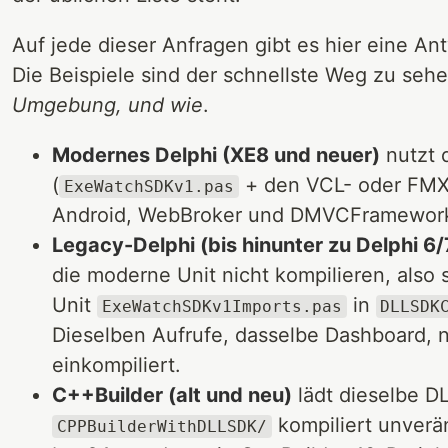
Auf jede dieser Anfragen gibt es hier eine An
Die Beispiele sind der schnellste Weg zu seh
Umgebung, und wie
.
Modernes Delphi (XE8 und neuer)
nutzt 
(
+ den VCL- oder FMX-
ExeWatchSDKv1.pas
Android, WebBroker und DMVCFramework 
Legacy-Delphi (bis hinunter zu Delphi 6/
die moderne Unit nicht kompilieren, also 
Unit
in
ExeWatchSDKv1Imports.pas
DLLSDK
Dieselben Aufrufe, dasselbe Dashboard, n
einkompiliert.
C++Builder (alt und neu)
lädt dieselbe D
kompiliert unverä
CPPBuilderWithDLLSDK/