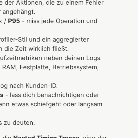
 der Aktionen, die zu einem Fehler
r angehängt.
x /
P95
- miss jede Operation und
ofiler-Stil und ein aggregierter
ie Zeit wirklich fließt.
ufzeitmetriken neben deinen Logs.
 RAM, Festplatte, Betriebssystem,
 Log nach Kunden-ID.
s
- lass dich benachrichtigen oder
enn etwas schiefgeht oder langsam
das zu deuten.
: die
Nested Timing Traces
, eine der