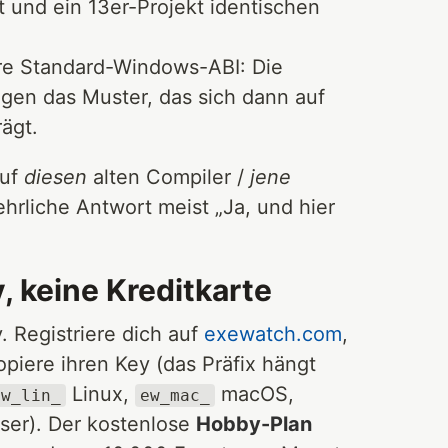
 und ein 13er-Projekt identischen
re Standard-Windows-ABI: Die
gen das Muster, das sich dann auf
ägt.
auf
diesen
alten Compiler /
jene
hrliche Antwort meist „Ja, und hier
, keine Kreditkarte
. Registriere dich auf
exewatch.com
,
iere ihren Key (das Präfix hängt
Linux,
macOS,
ew_lin_
ew_mac_
er). Der kostenlose
Hobby-Plan