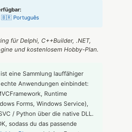
erfügbar:
•
🇧🇷 Português
g für Delphi, C++Builder, .NET,
-Engine und kostenlosem Hobby-Plan.
ist eine Sammlung lauffähiger
n echte Anwendungen einbindet:
DMVCFramework, Runtime
dows Forms, Windows Service),
SVC / Python über die native DLL.
SDK, sodass du das passende