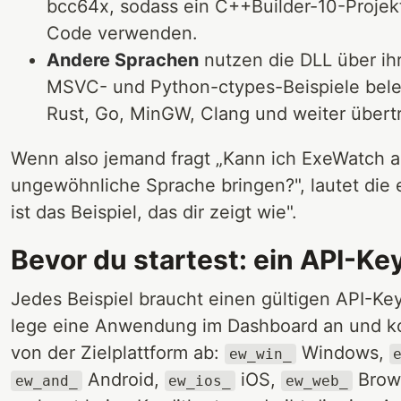
bcc64x, sodass ein C++Builder-10-Projekt
Code verwenden.
Andere Sprachen
nutzen die DLL über ih
MSVC- und Python-ctypes-Beispiele bele
Rust, Go, MinGW, Clang und weiter übertr
Wenn also jemand fragt „Kann ich ExeWatch 
ungewöhnliche Sprache bringen?", lautet die e
ist das Beispiel, das dir zeigt wie".
Bevor du startest: ein API-Key
Jedes Beispiel braucht einen gültigen API-Key
lege eine Anwendung im Dashboard an und kop
von der Zielplattform ab:
Windows,
ew_win_
Android,
iOS,
Brows
ew_and_
ew_ios_
ew_web_