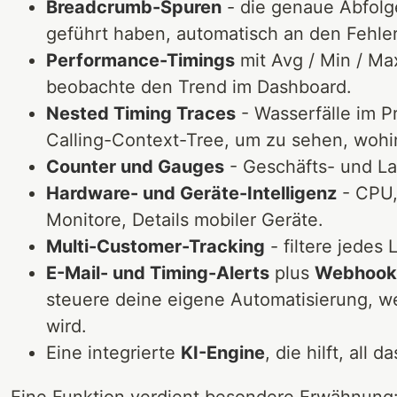
Breadcrumb-Spuren
- die genaue Abfolge
geführt haben, automatisch an den Fehle
Performance-Timings
mit Avg / Min / Ma
beobachte den Trend im Dashboard.
Nested Timing Traces
- Wasserfälle im Pr
Calling-Context-Tree, um zu sehen, wohin d
Counter und Gauges
- Geschäfts- und La
Hardware- und Geräte-Intelligenz
- CPU,
Monitore, Details mobiler Geräte.
Multi-Customer-Tracking
- filtere jedes
E-Mail- und Timing-Alerts
plus
Webhook
steuere deine eigene Automatisierung, w
wird.
Eine integrierte
KI-Engine
, die hilft, all 
Eine Funktion verdient besondere Erwähnung