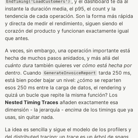
, y el dashboard te da al
EndTiming('LoadCustomers')
instante la duración media, el p95, el count y la
tendencia de cada operación. Son la forma más rápida
y directa de medir el rendimiento, siguen siendo el
corazón del producto y funcionan exactamente igual
que antes.
A veces, sin embargo, una operación importante está
hecha de muchos pasos anidados, y más allá del
cuánto dura
también quieres ver
cómo está hecha por
dentro
. Cuando
tarda 250 ms,
GenerateInvoiceReport
está bien poder bajar un nivel: ¿cómo se reparten
esos 250 ms entre la carga de datos, el rendering y
quizá un bucle que repite la misma función? Los
Nested Timing Traces
añaden exactamente esa
dimensión - la jerarquía -
encima
de los timings que ya
usas, sin quitar nada.
La idea es sencilla y sigue el modelo de los profilers y
del distributed tracing: un
trace
es un árbol de
spans
,