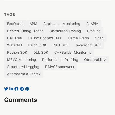
TAGS
ExeWatch
APM
Application Monitoring
AI APM
Nested Timing Traces
Distributed Tracing
Profiling
Call Tree
Calling Context Tree
Flame Graph
Span
Waterfall
Delphi SDK
.NET SDK
JavaScript SDK
Python SDK
DLL SDK
C++Builder Monitoring
MSVC Monitoring
Performance Profiling
Observability
Structured Logging
DMVCFramework
Alternativa a Sentry
Comments