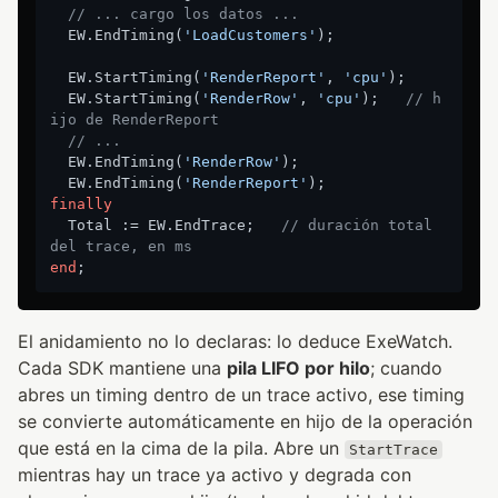
// ... cargo los datos ...
  EW.EndTiming(
'LoadCustomers'
);

  EW.StartTiming(
'RenderReport'
, 
'cpu'
);

  EW.StartTiming(
'RenderRow'
, 
'cpu'
);   
// h
ijo de RenderReport
// ...
  EW.EndTiming(
'RenderRow'
);

  EW.EndTiming(
'RenderReport'
finally
  Total := EW.EndTrace;   
// duración total 
del trace, en ms
end
El anidamiento no lo declaras: lo deduce ExeWatch.
Cada SDK mantiene una
pila LIFO por hilo
; cuando
abres un timing dentro de un trace activo, ese timing
se convierte automáticamente en hijo de la operación
que está en la cima de la pila. Abre un
StartTrace
mientras hay un trace ya activo y degrada con