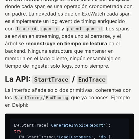
donde cada span es una operación cronometrada con
un padre. La novedad es que en ExeWatch cada span
es simplemente un log event de timing enriquecido
con
,
y
. Los spans
trace_id
span_id
parent_span_id
se envían en streaming, cada uno al cerrarse, y el
árbol se
reconstruye en tiempo de lectura
en el
backend. Ninguna estructura que mantener en
memoria en el lado cliente, ningún ensamblaje en
tiempo de ingesta: solo logs, como siempre.
La API:
/
StartTrace
EndTrace
La interfaz añade solo dos primitivas, coherentes con
los
/
que ya conoces. Ejemplo
StartTiming
EndTiming
en Delphi:
EW.StartTrace(
'GenerateInvoiceReport'
try
  EW.StartTiming(
'LoadCustomers'
, 
'db'
);
