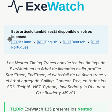
Este artículo también está disponible en otros
idiomas:
🌐
🇮🇹 Italiano
•
🇬🇧 English
•
🇩🇪 Deutsch
•
🇧🇷
Português
Los Nested Timing Traces convierten los timings de
ExeWatch en un árbol de llamadas estilo profiler:
StartTrace, EndTrace, el waterfall de un único trace y
el árbol agregado Calling-Context-Tree, en todos los
SDK (Delphi, .NET, Python, JavaScript y la DLL para
C++Builder y MSVC).
TL;DR:
ExeWatch 1.35 presenta los
Nested