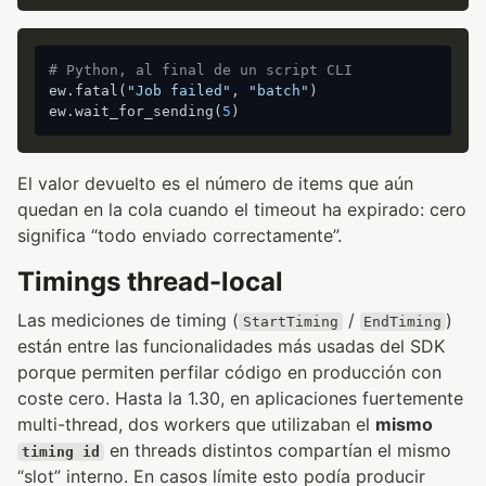
# Python, al final de un script CLI
ew.fatal(
"Job failed"
, 
"batch"
)

ew.wait_for_sending(
5
El valor devuelto es el número de items que aún
quedan en la cola cuando el timeout ha expirado: cero
significa “todo enviado correctamente”.
Timings thread-local
Las mediciones de timing (
/
)
StartTiming
EndTiming
están entre las funcionalidades más usadas del SDK
porque permiten perfilar código en producción con
coste cero. Hasta la 1.30, en aplicaciones fuertemente
multi-thread, dos workers que utilizaban el
mismo
en threads distintos compartían el mismo
timing id
“slot” interno. En casos límite esto podía producir