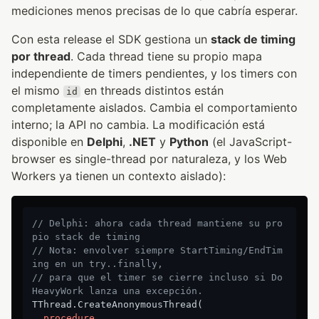
mediciones menos precisas de lo que cabría esperar.
Con esta release el SDK gestiona un
stack de timing
por thread
. Cada thread tiene su propio mapa
independiente de timers pendientes, y los timers con
el mismo
en threads distintos están
id
completamente aislados. Cambia el comportamiento
interno; la API no cambia. La modificación está
disponible en
Delphi
,
.NET
y
Python
(el JavaScript-
browser es single-thread por naturaleza, y los Web
Workers ya tienen un contexto aislado):
// Delphi: ahora cada thread mantiene su pro
pio stack de timing
// Nota: envolver siempre StartTiming/EndTim
ing en un try..finally,
// para que el timer se cierre incluso si Do
HeavyWork lanza una excepción.
TThread.CreateAnonymousThread(

procedure