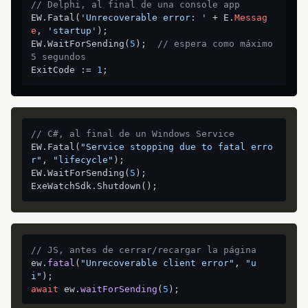
// Delphi, al final de una console app
EW.Fatal(
'Unrecoverable error: '
 + E.
Messag
e
, 
'startup'
);

EW.WaitForSending(
5
);  
// espera como máximo 
5 segundos
ExitCode := 
1
// C#, al final de un Windows Service
EW.Fatal(
"Service stopping due to fatal erro
r"
, 
"lifecycle"
);

EW.WaitForSending(
5
);

// JS, antes de cerrar/recargar la página
ew.
fatal
(
"Unrecoverable client error"
, 
"u
i"
await
 ew.
waitForSending
(
5