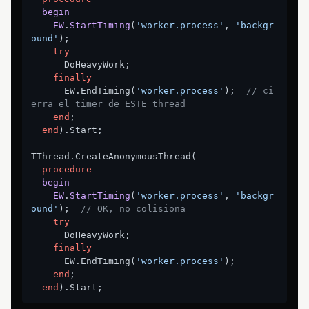
begin
EW
.
StartTiming
(
'worker.process'
, 
'backgr
ound'
)
;
try
      DoHeavyWork;

finally
      EW.EndTiming(
'worker.process'
);  
// ci
erra el timer de ESTE thread
end
;

end
).Start;

TThread.CreateAnonymousThread(

procedure
begin
EW
.
StartTiming
(
'worker.process'
, 
'backgr
ound'
)
;
// OK, no colisiona
try
      DoHeavyWork;

finally
      EW.EndTiming(
'worker.process'
);

end
;

end