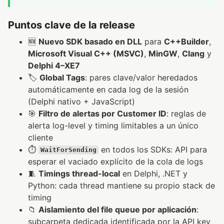
Puntos clave de la release
🆕
Nuevo SDK basado en DLL
para
C++Builder
,
Microsoft Visual C++ (MSVC)
,
MinGW
,
Clang
y
Delphi 4–XE7
🏷️
Global Tags
: pares clave/valor heredados
automáticamente en cada log de la sesión
(Delphi nativo + JavaScript)
🎯
Filtro de alertas por Customer ID
: reglas de
alerta log-level y timing limitables a un único
cliente
⏱️
en todos los SDKs: API para
WaitForSending
esperar el vaciado explícito de la cola de logs
🧵
Timings thread-local
en Delphi, .NET y
Python: cada thread mantiene su propio stack de
timing
📁
Aislamiento del file queue por aplicación
:
subcarpeta dedicada identificada por la API key