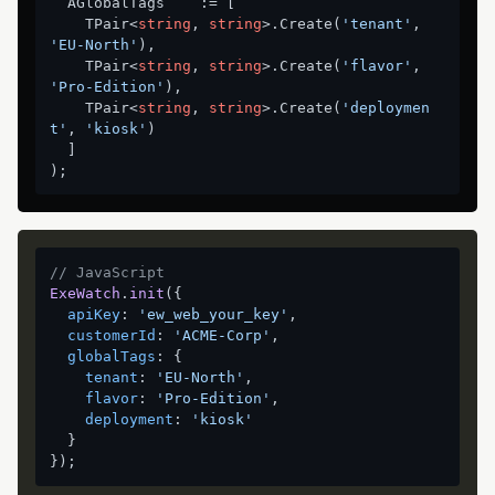
  AGlobalTags    := [

    TPair<
string
, 
string
>.Create(
'tenant'
,     
'EU-North'
),

    TPair<
string
, 
string
>.Create(
'flavor'
,     
'Pro-Edition'
),

    TPair<
string
, 
string
>.Create(
'deploymen
t'
, 
'kiosk'
)

  ]

// JavaScript
ExeWatch
.
init
({

apiKey
: 
'ew_web_your_key'
,

customerId
: 
'ACME-Corp'
,

globalTags
: {

tenant
: 
'EU-North'
,

flavor
: 
'Pro-Edition'
,

deployment
: 
'kiosk'
  }
