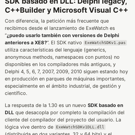
SDK basado en DLL: Delphi legacy,
C++Builder y Microsoft Visual C++
Con diferencia, la petición más frecuente que
recibimos desde el lanzamiento de ExeWatch es
“
¿puedo usarlo también con versiones de Delphi
anteriores a XE8?
”. El SDK nativo
ExeWatchSDKv1.pas
utiliza características del lenguaje (generics,
anonymous methods, namespaces con puntos) no
disponibles en los compiladores más antiguos, y
Delphi 4, 5, 6, 7, 2007, 2009, 2010 siguen estando hoy
en producción en parques de máquinas importantes,
especialmente en el ámbito industrial, de gestión y
científico.
La respuesta de la 1.30 es un nuevo
SDK basado en
DLL
que desacopla por completo la compilación del
cliente del compilador del proyecto del usuario. La
lógica vive dentro de
ExeWatchSDKv1DLL.dll
(distribuida en dos variantes, 32 y 64 bits) y el