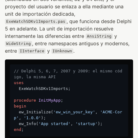
proyecto del usuario se enlaza a ella mediante una
unit de importación dedicada,
, que funciona desde Delphi
ExeWatchSDKv1Imports.pas
5 en adelante. La unit de importación resuelve
internamente las diferencias entre
y
AnsiString
, entre namespaces antiguos y modernos,
WideString
entre
y
.
IInterface
IUnknown
// Delphi 5, 6, 7, 2007 y 2009: el mismo cód
igo, la misma API
uses
  ExeWatchSDKv1Imports;

procedure
InitMyApp
;
begin
  ew_Initialize(
'ew_win_your_key'
, 
'ACME-Cor
p'
, 
'1.0.0'
);

  ew_Info(
'App started'
, 
'startup'
end