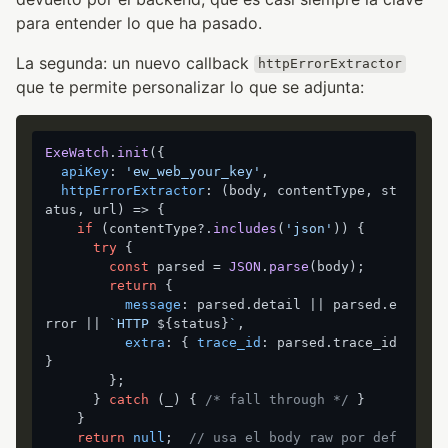
para entender lo que ha pasado.
La segunda: un nuevo callback
httpErrorExtractor
que te permite personalizar lo que se adjunta:
ExeWatch
.
init
({

apiKey
: 
'ew_web_your_key'
,

httpErrorExtractor
: 
(
body, contentType, st
atus, url
) =>
 {

if
 (contentType?.
includes
(
'json'
)) {

try
 {

const
 parsed = 
JSON
.
parse
(body);

return
 {

message
: parsed.
detail
 || parsed.
e
rror
 || 
`HTTP 
${status}
`
,

extra
: { 
trace_id
: parsed.
trace_id
}

        };

      } 
catch
 (_) { 
/* fall through */
 }

    }

return
null
;  
// usa el body raw por def