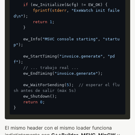
if
 (ew_Initialize(&cfg) != EW_OK) {

fprintf
(
stderr
, 
"ExeWatch init faile
d\n"
);

return
1
;

    }

    ew_Info(
"MSVC console starting"
, 
"startu
p"
);

    ew_StartTiming(
"invoice.generate"
, 
"pd
f"
);

// ... trabajo real ...
    ew_EndTiming(
"invoice.generate"
);

    ew_WaitForSending(
5
);  
// esperar el flu
sh antes de salir (máx 5s)
    ew_Shutdown();

return
0
;

El mismo header con el mismo loader funciona
indistintamente con
C++Builder
,
MSVC
,
MinGW
y