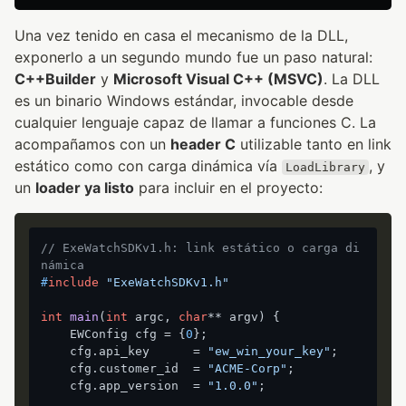
Una vez tenido en casa el mecanismo de la DLL,
exponerlo a un segundo mundo fue un paso natural:
C++Builder
y
Microsoft Visual C++ (MSVC)
. La DLL
es un binario Windows estándar, invocable desde
cualquier lenguaje capaz de llamar a funciones C. La
acompañamos con un
header C
utilizable tanto en link
estático como con carga dinámica vía
, y
LoadLibrary
un
loader ya listo
para incluir en el proyecto:
// ExeWatchSDKv1.h: link estático o carga di
námica
#
include
"ExeWatchSDKv1.h"
int
main
(
int
 argc, 
char
** argv)
 {

    EWConfig cfg = {
0
};

    cfg.api_key      = 
"ew_win_your_key"
;

    cfg.customer_id  = 
"ACME-Corp"
;

    cfg.app_version  = 
"1.0.0"
;
