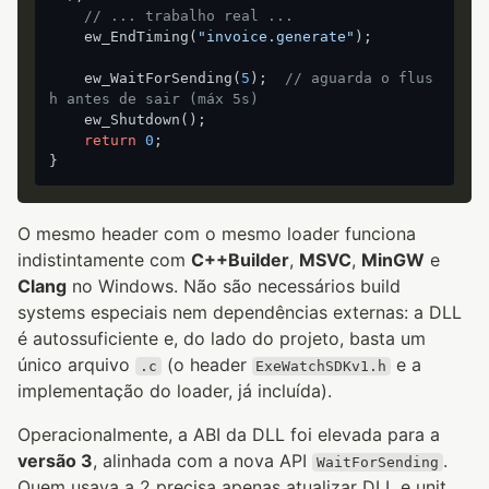
// ... trabalho real ...
    ew_EndTiming(
"invoice.generate"
);

    ew_WaitForSending(
5
);  
// aguarda o flus
h antes de sair (máx 5s)
    ew_Shutdown();

return
0
;

O mesmo header com o mesmo loader funciona
indistintamente com
C++Builder
,
MSVC
,
MinGW
e
Clang
no Windows. Não são necessários build
systems especiais nem dependências externas: a DLL
é autossuficiente e, do lado do projeto, basta um
único arquivo
(o header
e a
.c
ExeWatchSDKv1.h
implementação do loader, já incluída).
Operacionalmente, a ABI da DLL foi elevada para a
versão 3
, alinhada com a nova API
.
WaitForSending
Quem usava a 2 precisa apenas atualizar DLL e unit