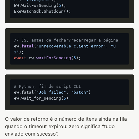
EW.WaitForSending(
5
);

// JS, antes de fechar/recarregar a página
ew.
fatal
(
"Unrecoverable client error"
, 
"u
i"
await
 ew.
waitForSending
(
5
# Python, fim de script CLI
ew.fatal(
"Job failed"
, 
"batch"
)

ew.wait_for_sending(
5
O valor de retorno é o número de itens ainda na fila
quando o timeout expirou: zero significa “tudo
enviado com sucesso”.