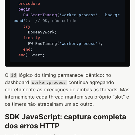
procedure
begin
EW
.
StartTiming
(
'worker.process'
, 
'backgr
ound'
)
;
// OK, não colide
try
      DoHeavyWork;

finally
      EW.EndTiming(
'worker.process'
);

end
;

end
O
lógico do timing permanece idêntico: no
id
dashboard
continua agregando
worker.process
corretamente as execuções de ambas as threads. Mas
internamente cada thread mantém seu próprio “slot” e
os timers não atrapalham um ao outro.
SDK JavaScript: captura completa
dos erros HTTP