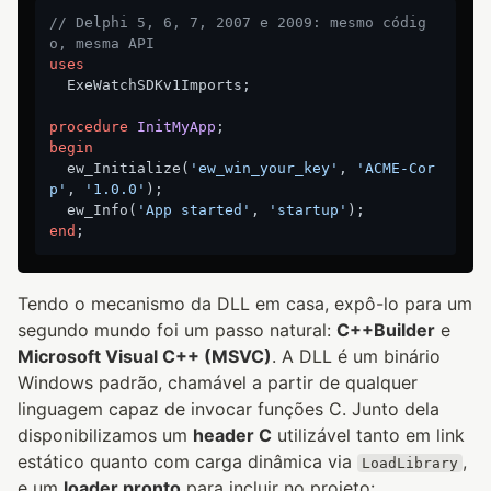
// Delphi 5, 6, 7, 2007 e 2009: mesmo códig
o, mesma API
uses
  ExeWatchSDKv1Imports;

procedure
InitMyApp
;
begin
  ew_Initialize(
'ew_win_your_key'
, 
'ACME-Cor
p'
, 
'1.0.0'
);

  ew_Info(
'App started'
, 
'startup'
end
Tendo o mecanismo da DLL em casa, expô-lo para um
segundo mundo foi um passo natural:
C++Builder
e
Microsoft Visual C++ (MSVC)
. A DLL é um binário
Windows padrão, chamável a partir de qualquer
linguagem capaz de invocar funções C. Junto dela
disponibilizamos um
header C
utilizável tanto em link
estático quanto com carga dinâmica via
,
LoadLibrary
e um
loader pronto
para incluir no projeto: