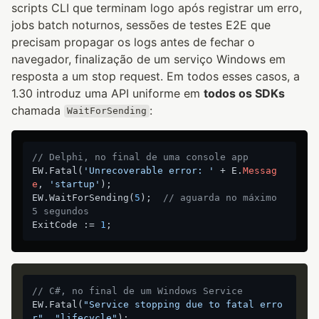
scripts CLI que terminam logo após registrar um erro,
jobs batch noturnos, sessões de testes E2E que
precisam propagar os logs antes de fechar o
navegador, finalização de um serviço Windows em
resposta a um stop request. Em todos esses casos, a
1.30 introduz uma API uniforme em
todos os SDKs
chamada
:
WaitForSending
// Delphi, no final de uma console app
EW.Fatal(
'Unrecoverable error: '
 + E.
Messag
e
, 
'startup'
);

EW.WaitForSending(
5
);  
// aguarda no máximo 
5 segundos
ExitCode := 
1
// C#, no final de um Windows Service
EW.Fatal(
"Service stopping due to fatal erro
r"
, 
"lifecycle"
);
