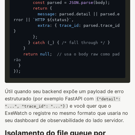
const
 parsed = 
JSON
.
parse
(body);

return
 {

message
: parsed.
detail
 || parsed.
e
rror
 || 
`HTTP 
${status}
`
,

extra
: { 
trace_id
: parsed.
trace_id
}

        };

      } 
catch
 (_) { 
/* fall through */
 }

    }

return
null
;  
// usa o body raw como pad
rão
  }

Útil quando seu backend expõe um payload de erro
estruturado (por exemplo FastAPI com
{"detail":
) e você quer que o
"...", "trace_id": "..."}
ExeWatch o registre no mesmo formato que usaria no
seu dashboard de observabilidade do lado servidor.
Isolamento do file queue por