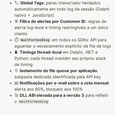
🏷️
Global Tags
: pares chave/valor herdados
automaticamente em todo log da sessão (Delphi
nativo + JavaScript)
🎯
Filtro de alertas por Customer ID
: regras de
alerta log-level e timing restringíveis a um único
cliente
⏱️
em todos os SDKs: API para
WaitForSending
aguardar o esvaziamento explícito da fila de logs
🧵
Timings thread-local
em Delphi, .NET e
Python: cada thread mantém seu próprio stack
de timing
📁
Isolamento do file queue por aplicação
:
subpasta dedicada identificada pela API key
📧
Notificações por e-mail sobre a cota mensal
:
alerta aos 80%, bloqueio aos 100%
🚀
DLL ABI elevada para a versão 3
para refletir
o
WaitForSending