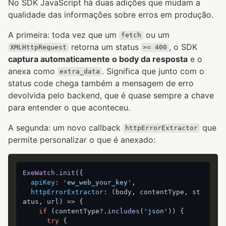
No SDK JavaScript há duas adições que mudam a
qualidade das informações sobre erros em produção.
A primeira: toda vez que um
ou um
fetch
retorna um status
, o SDK
XMLHttpRequest
>= 400
captura automaticamente o body da resposta
e o
anexa como
. Significa que junto com o
extra_data
status code chega também a mensagem de erro
devolvida pelo backend, que é quase sempre a chave
para entender o que aconteceu.
A segunda: um novo callback
que
httpErrorExtractor
permite personalizar o que é anexado:
ExeWatch
.
init
({

apiKey
: 
'ew_web_your_key'
,

httpErrorExtractor
: 
(
body, contentType, st
atus, url
) =>
 {

if
 (contentType?.
includes
(
'json'
)) {

try
 {
