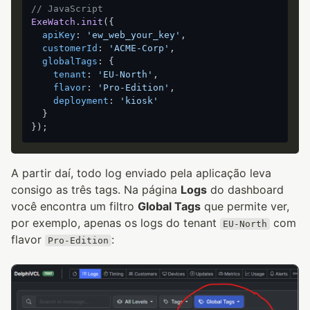
// JavaScript
ExeWatch
.
init
({

apiKey
: 
'ew_web_your_key'
,

customerId
: 
'ACME-Corp'
,

globalTags
: {

tenant
: 
'EU-North'
,

flavor
: 
'Pro-Edition'
,

deployment
: 
'kiosk'
  }

A partir daí, todo log enviado pela aplicação leva
consigo as três tags. Na página
Logs
do dashboard
você encontra um filtro
Global Tags
que permite ver,
por exemplo, apenas os logs do tenant
com
EU-North
flavor
:
Pro-Edition