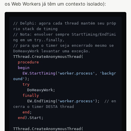
os Web Workers já têm um contexto isolado):
// Delphi: agora cada thread mantém seu próp
rio stack de timing
// Nota: envolver sempre StartTiming/EndTimi
ng em um try..finally,
// para que o timer seja encerrado mesmo se 
DoHeavyWork levantar uma exceção.
TThread.CreateAnonymousThread(

procedure
begin
EW
.
StartTiming
(
'worker.process'
, 
'backgr
ound'
)
;
try
      DoHeavyWork;

finally
      EW.EndTiming(
'worker.process'
);  
// en
cerra o timer DESTA thread
end
;

end
).Start;

TThread.CreateAnonymousThread(
