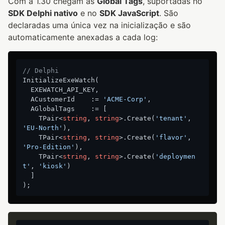
Com a 1.30 chegam as
Global Tags
, suportadas no
SDK Delphi nativo
e no
SDK JavaScript
. São
declaradas uma única vez na inicialização e são
automaticamente anexadas a cada log:
// Delphi
InitializeExeWatch(

  EXEWATCH_API_KEY,

  ACustomerId    := 
'ACME-Corp'
,

  AGlobalTags    := [

    TPair<
string
, 
string
>.Create(
'tenant'
,     
'EU-North'
),

    TPair<
string
, 
string
>.Create(
'flavor'
,     
'Pro-Edition'
),

    TPair<
string
, 
string
>.Create(
'deploymen
t'
, 
'kiosk'
)

  ]
