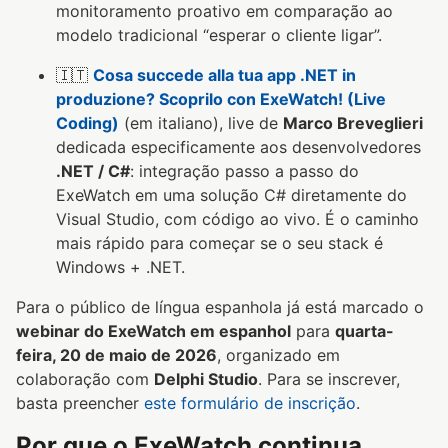
monitoramento proativo em comparação ao
modelo tradicional “esperar o cliente ligar”.
🇮🇹
Cosa succede alla tua app .NET in
produzione? Scoprilo con ExeWatch! (Live
Coding)
(em italiano), live de
Marco Breveglieri
dedicada especificamente aos desenvolvedores
.NET / C#
: integração passo a passo do
ExeWatch em uma solução C# diretamente do
Visual Studio, com código ao vivo. É o caminho
mais rápido para começar se o seu stack é
Windows + .NET.
Para o público de língua espanhola já está marcado o
webinar do ExeWatch em espanhol
para
quarta-
feira, 20 de maio de 2026
, organizado em
colaboração com
Delphi Studio
. Para se inscrever,
basta preencher
este formulário de inscrição
.
Por que o ExeWatch continua