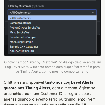
O novo campo "Filter by Customer" no diálogo de criação de um
Log Level Alert. O mesmo campo está disponível também para
os Timing Alerts, com o mesmo comportamento.
O filtro está disponível
tanto nos Log Level Alerts
quanto nos Timing Alerts
, com a mesma lógica: se
preenchido com um Customer ID, a regra dispara
apenas quando o evento (erro ou timing lento) vem
desse cliente; se deixado na opção padrão
All