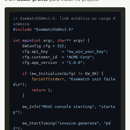
// ExeWatchSDKv1.h: link estático ou carga d
inâmica
#
include
"ExeWatchSDKv1.h"
int
main
(
int
 argc, 
char
** argv)
 {

    EWConfig cfg = {
0
};

    cfg.api_key      = 
"ew_win_your_key"
;

    cfg.customer_id  = 
"ACME-Corp"
;

    cfg.app_version  = 
"1.0.0"
;

if
 (ew_Initialize(&cfg) != EW_OK) {

fprintf
(
stderr
, 
"ExeWatch init faile
d\n"
);

return
1
;

    }

    ew_Info(
"MSVC console starting"
, 
"startu
p"
);

    ew_StartTiming(
"invoice.generate"
, 
"pd
f"
);
