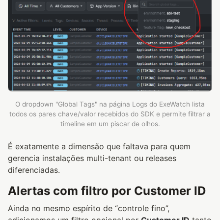
O dropdown "Global Tags" na página Logs do ExeWatch lista
todos os pares chave/valor recebidos do SDK e permite filtrar a
timeline em um piscar de olhos.
É exatamente a dimensão que faltava para quem
gerencia instalações multi-tenant ou releases
diferenciadas.
Alertas com filtro por Customer ID
Ainda no mesmo espírito de “controle fino”,