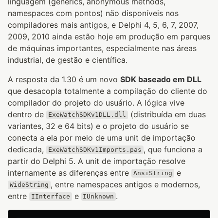
linguagem (generics, anonymous methods,
namespaces com pontos) não disponíveis nos
compiladores mais antigos, e Delphi 4, 5, 6, 7, 2007,
2009, 2010 ainda estão hoje em produção em parques
de máquinas importantes, especialmente nas áreas
industrial, de gestão e científica.
A resposta da 1.30 é um novo
SDK baseado em DLL
que desacopla totalmente a compilação do cliente do
compilador do projeto do usuário. A lógica vive
dentro de
(distribuída em duas
ExeWatchSDKv1DLL.dll
variantes, 32 e 64 bits) e o projeto do usuário se
conecta a ela por meio de uma unit de importação
dedicada,
, que funciona a
ExeWatchSDKv1Imports.pas
partir do Delphi 5. A unit de importação resolve
internamente as diferenças entre
e
AnsiString
, entre namespaces antigos e modernos,
WideString
entre
e
.
IInterface
IUnknown